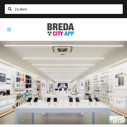
Zoeken
Breda
Home
City
App
Agenda
Deals
Party pics
Nieuws, interviews & blogs
Eten
Drinken
Slapen
Recreatief
Winkels