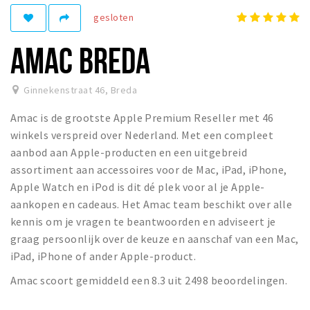
gesloten
Winkelgebieden
Parkeren
AMAC BREDA
Bezienswaardigheden
Ginnekenstraat 46
,
Breda
Musea, theaters & podia
Amac is de grootste Apple Premium Reseller met 46
Uitjes & activiteiten
winkels verspreid over Nederland. Met een compleet
Toeristische routes
aanbod aan Apple-producten en een uitgebreid
Natuurgebieden
assortiment aan accessoires voor de Mac, iPad, iPhone,
Apple Watch en iPod is dit dé plek voor al je Apple-
Baroniepoorten
aankopen en cadeaus. Het Amac team beschikt over alle
Sport
kennis om je vragen te beantwoorden en adviseert je
graag persoonlijk over de keuze en aanschaf van een Mac,
Privacy
iPad, iPhone of ander Apple-product.
Amac scoort gemiddeld een 8.3 uit 2498 beoordelingen.
Inloggen