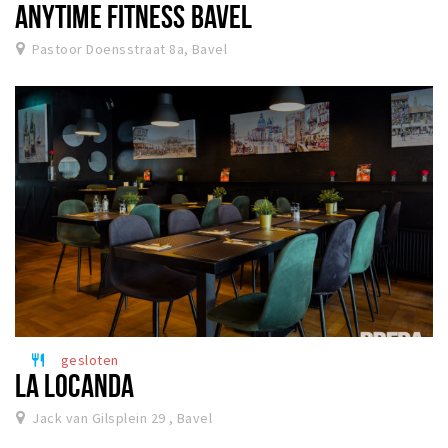
ANYTIME FITNESS BAVEL
Pastoor Doensstraat 8a, Bavel
gesloten
restaurant
LA LOCANDA
Jack van Gilsplein 29 , Bavel