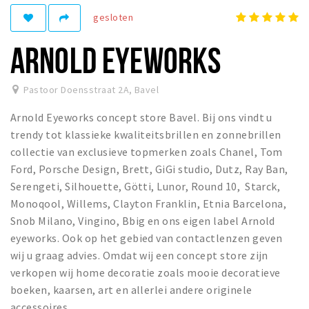
gesloten
Winkelgebieden
Parkeren
ARNOLD EYEWORKS
Bezienswaardigheden
Pastoor Doensstraat 2A
,
Bavel
Musea, theaters & podia
Arnold Eyeworks concept store Bavel. Bij ons vindt u
Uitjes & activiteiten
trendy tot klassieke kwaliteitsbrillen en zonnebrillen
Toeristische routes
collectie van exclusieve topmerken zoals Chanel, Tom
Natuurgebieden
Ford, Porsche Design, Brett, GiGi studio, Dutz, Ray Ban,
Serengeti, Silhouette, Götti, Lunor, Round 10, Starck,
Baroniepoorten
Monoqool, Willems, Clayton Franklin, Etnia Barcelona,
Sport
Snob Milano, Vingino, Bbig en ons eigen label Arnold
eyeworks. Ook op het gebied van contactlenzen geven
Privacy
wij u graag advies. Omdat wij een concept store zijn
verkopen wij home decoratie zoals mooie decoratieve
Inloggen
boeken, kaarsen, art en allerlei andere originele
accessoires.