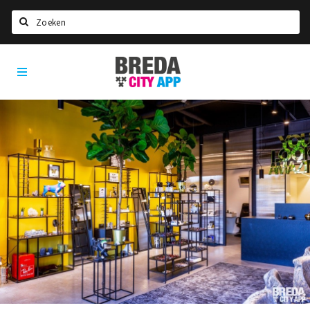
Zoeken
Breda
Home
City
App
Agenda
Deals
Party pics
Nieuws, interviews & blogs
Eten
Drinken
Slapen
Recreatief
Winkels