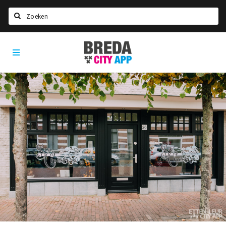
Zoeken
Breda
Home
City
App
Agenda
Deals
Party pics
Nieuws, interviews & blogs
Eten
Drinken
Slapen
Recreatief
Winkels