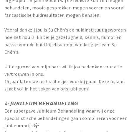
afgelopen 15 jaar hebben wij de leukste klanten mogen
behandelen, mooie gesprekken mogen voeren en vooral
fantastische huidresultaten mogen behalen.
Vooral dankzij jou is Su Chên’s dé huidinstituut geworden
hoe het nou is. En tel je gezelligheid, kennis, humor en
passie voor de huid bij elkaar op, dan krijg je team Su
Chên’s.
Uit de grond van mijn hart wil ik jou bedanken voor alle
vertrouwen in ons.
15 jaar laten we niet stilletjes voorbij gaan. Deze maand
staat vol in het teken van ons jubileum!
💫 𝙅𝙐𝘽𝙄𝙇𝙀𝙐𝙈 𝘽𝙀𝙃𝘼𝙉𝘿𝙀𝙇𝙄𝙉𝙂
Een supergave Jubileum Behandeling waar wij onze
specialistische behandelingen gaan combineren voor een
jubileumprijs 🤩