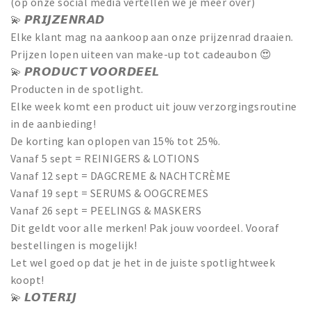
(op onze social media vertellen we je meer over)
💫 𝙋𝙍𝙄𝙅𝙕𝙀𝙉𝙍𝘼𝘿
Elke klant mag na aankoop aan onze prijzenrad draaien.
Prijzen lopen uiteen van make-up tot cadeaubon 😍
💫 𝙋𝙍𝙊𝘿𝙐𝘾𝙏 𝙑𝙊𝙊𝙍𝘿𝙀𝙀𝙇
Producten in de spotlight.
Elke week komt een product uit jouw verzorgingsroutine
in de aanbieding!
De korting kan oplopen van 15% tot 25%.
Vanaf 5 sept = REINIGERS & LOTIONS
Vanaf 12 sept = DAGCREME & NACHTCRÈME
Vanaf 19 sept = SERUMS & OOGCREMES
Vanaf 26 sept = PEELINGS & MASKERS
Dit geldt voor alle merken! Pak jouw voordeel. Vooraf
bestellingen is mogelijk!
Let wel goed op dat je het in de juiste spotlightweek
koopt!
💫 𝙇𝙊𝙏𝙀𝙍𝙄𝙅