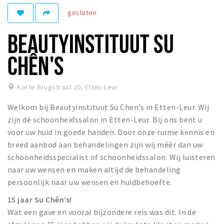
gesloten
Winkelgebieden
Parkeren
BEAUTYINSTITUUT SU
Bezienswaardigheden
CHÊN'S
Musea, theaters & podia
Uitjes & activiteiten
Korte Brugstraat 20
,
Etten-Leur
Toeristische routes
Welkom bij Beautyinstituut Su Chen’s in Etten-Leur. Wij
Natuurgebieden
zijn dé schoonheidssalon in Etten-Leur. Bij ons bent u
voor uw huid in goede handen. Door onze ruime kennis en
Baroniepoorten
breed aanbod aan behandelingen zijn wij méér dan uw
Sport
schoonheidsspecialist of schoonheidssalon. Wij luisteren
naar uw wensen en maken altijd de behandeling
Privacy
persoonlijk naar uw wensen en huidbehoefte.
15 jaar Su Chên’s!
Inloggen
Wat een gave en vooral bijzondere reis was dit. In de