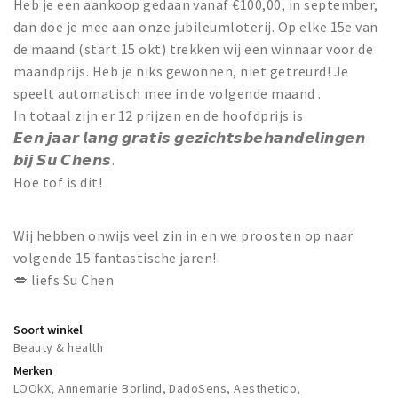
Heb je een aankoop gedaan vanaf €100,00, in september,
dan doe je mee aan onze jubileumloterij. Op elke 15e van
de maand (start 15 okt) trekken wij een winnaar voor de
maandprijs. Heb je niks gewonnen, niet getreurd! Je
speelt automatisch mee in de volgende maand .
In totaal zijn er 12 prijzen en de hoofdprijs is
𝙀𝙚𝙣 𝙟𝙖𝙖𝙧 𝙡𝙖𝙣𝙜 𝙜𝙧𝙖𝙩𝙞𝙨 𝙜𝙚𝙯𝙞𝙘𝙝𝙩𝙨𝙗𝙚𝙝𝙖𝙣𝙙𝙚𝙡𝙞𝙣𝙜𝙚𝙣
𝙗𝙞𝙟 𝙎𝙪 𝘾𝙝𝙚𝙣𝙨.
Hoe tof is dit!
Wij hebben onwijs veel zin in en we proosten op naar
volgende 15 fantastische jaren!
💋 liefs Su Chen
Soort winkel
Beauty & health
Merken
LOOkX, Annemarie Borlind, DadoSens, Aesthetico,