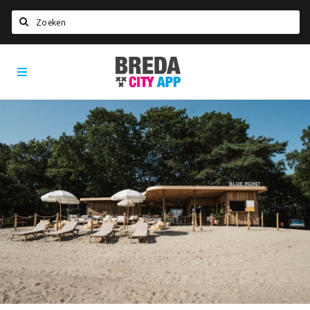
Zoeken
Breda
Home
City
App
Agenda
Deals
Party pics
Nieuws, interviews & blogs
Eten
Drinken
Slapen
Recreatief
Winkels