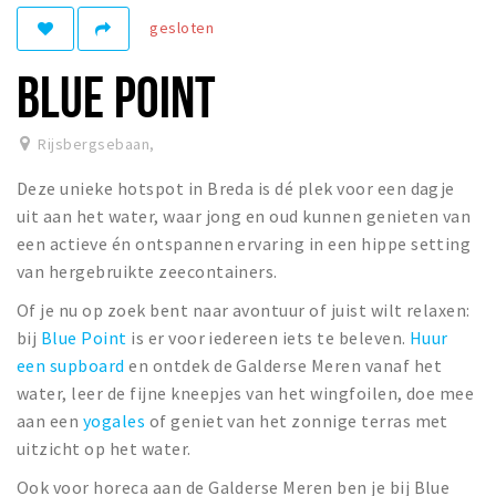
gesloten
Winkelgebieden
Parkeren
BLUE POINT
Bezienswaardigheden
Rijsbergsebaan
,
Musea, theaters & podia
Deze unieke hotspot in Breda is dé plek voor een dagje
Uitjes & activiteiten
uit aan het water, waar jong en oud kunnen genieten van
Toeristische routes
een actieve én ontspannen ervaring in een hippe setting
Natuurgebieden
van hergebruikte zeecontainers.
Baroniepoorten
Of je nu op zoek bent naar avontuur of juist wilt relaxen:
Sport
bij
Blue Point
is er voor iedereen iets te beleven.
Huur
een supboard
en ontdek de Galderse Meren vanaf het
Privacy
water, leer de fijne kneepjes van het wingfoilen, doe mee
aan een
yogales
of geniet van het zonnige terras met
uitzicht op het water.
Inloggen
Ook voor horeca aan de Galderse Meren ben je bij Blue