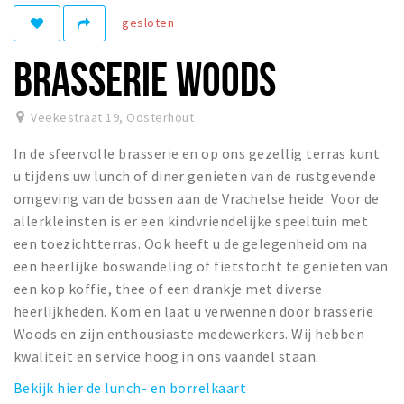
gesloten
Winkelgebieden
Parkeren
BRASSERIE WOODS
Bezienswaardigheden
Veekestraat 19
,
Oosterhout
Musea, theaters & podia
In de sfeervolle brasserie en op ons gezellig terras kunt
Uitjes & activiteiten
u tijdens uw lunch of diner genieten van de rustgevende
Toeristische routes
omgeving van de bossen aan de Vrachelse heide. Voor de
Natuurgebieden
allerkleinsten is er een kindvriendelijke speeltuin met
een toezichtterras. Ook heeft u de gelegenheid om na
Baroniepoorten
een heerlijke boswandeling of fietstocht te genieten van
Sport
een kop koffie, thee of een drankje met diverse
heerlijkheden. Kom en laat u verwennen door brasserie
Privacy
Woods en zijn enthousiaste medewerkers. Wij hebben
kwaliteit en service hoog in ons vaandel staan.
Inloggen
Bekijk hier de lunch- en borrelkaart