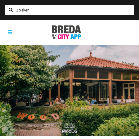
Zoeken
Breda
Home
City
App
Agenda
Deals
Party pics
Nieuws, interviews & blogs
Eten
Drinken
Slapen
Recreatief
Winkels