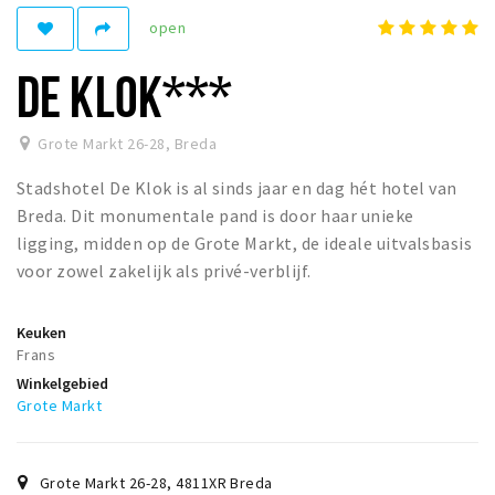
open
Winkelgebieden
Parkeren
DE KLOK***
Bezienswaardigheden
Grote Markt 26-28
,
Breda
Musea, theaters & podia
Stadshotel De Klok is al sinds jaar en dag hét hotel van
Uitjes & activiteiten
Breda. Dit monumentale pand is door haar unieke
Toeristische routes
ligging, midden op de Grote Markt, de ideale uitvalsbasis
Natuurgebieden
voor zowel zakelijk als privé-verblijf.
Baroniepoorten
Keuken
Sport
Frans
Winkelgebied
Privacy
Grote Markt
Inloggen
Grote Markt 26-28
,
4811XR
Breda