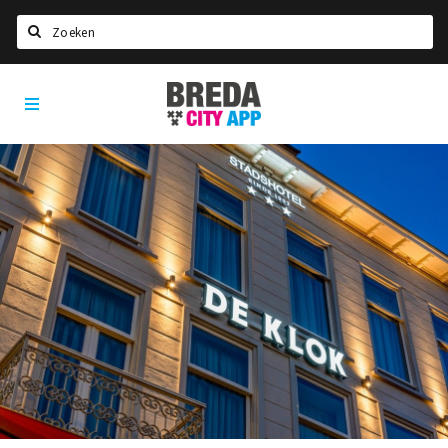
Zoeken
Breda
Home
City
App
Agenda
Deals
Party pics
Nieuws, interviews & blogs
Eten
Drinken
Slapen
Recreatief
Winkels