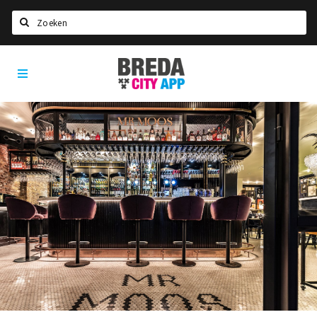
Zoeken
Breda
Home
City
App
Agenda
Deals
Party pics
Nieuws, interviews & blogs
Eten
Drinken
Slapen
Recreatief
Winkels