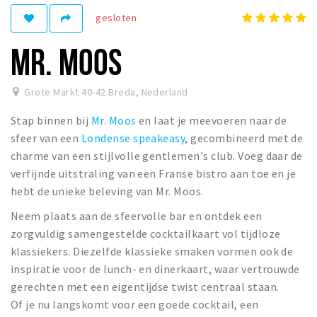
gesloten
Winkelgebieden
Parkeren
MR. MOOS
Bezienswaardigheden
Grote Markt 40-42 Breda
,
Nederland
Musea, theaters & podia
Stap binnen bij
Mr. Moos
en laat je meevoeren naar de
Uitjes & activiteiten
sfeer van een
Londense speakeasy
, gecombineerd met de
Toeristische routes
charme van een stijlvolle gentlemen's club. Voeg daar de
Natuurgebieden
verfijnde uitstraling van een Franse bistro aan toe en je
hebt de unieke beleving van Mr. Moos.
Baroniepoorten
Sport
Neem plaats aan de sfeervolle bar en ontdek een
zorgvuldig samengestelde cocktailkaart vol tijdloze
Privacy
klassiekers. Diezelfde klassieke smaken vormen ook de
inspiratie voor de lunch- en dinerkaart, waar vertrouwde
gerechten met een eigentijdse twist centraal staan.
Inloggen
Of je nu langskomt voor een goede cocktail, een