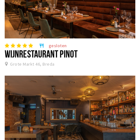
gesloten
restaurant
WIJNRESTAURANT PINOT
Grote Markt 46, Breda