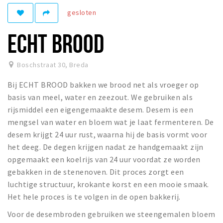
gesloten
Winkelgebieden
Parkeren
ECHT BROOD
Bezienswaardigheden
Boschstraat 30
,
Breda
Musea, theaters & podia
Bij ECHT BROOD bakken we brood net als vroeger op
Uitjes & activiteiten
basis van meel, water en zeezout. We gebruiken als
Toeristische routes
rijsmiddel een eigengemaakte desem. Desem is een
Natuurgebieden
mengsel van water en bloem wat je laat fermenteren. De
desem krijgt 24 uur rust, waarna hij de basis vormt voor
Baroniepoorten
het deeg. De degen krijgen nadat ze handgemaakt zijn
Sport
opgemaakt een koelrijs van 24 uur voordat ze worden
gebakken in de stenenoven. Dit proces zorgt een
Privacy
luchtige structuur, krokante korst en een mooie smaak.
Het hele proces is te volgen in de open bakkerij.
Inloggen
Voor de desembroden gebruiken we steengemalen bloem