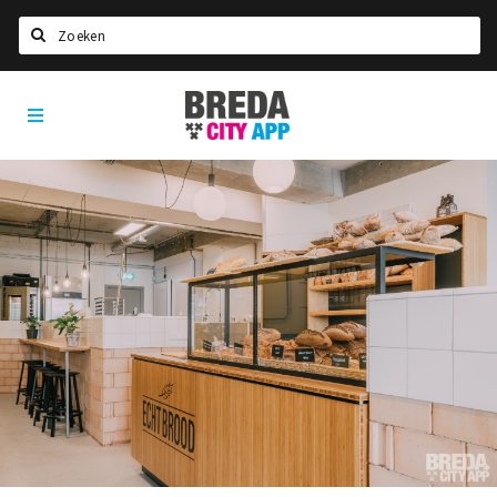
Zoeken
Breda
Home
City
App
Agenda
Deals
Party pics
Nieuws, interviews & blogs
Eten
Drinken
Slapen
Recreatief
Winkels