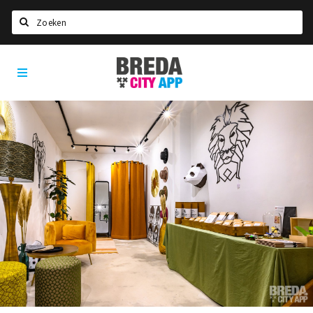
Zoeken
Breda
Home
City
App
Agenda
Deals
Party pics
Nieuws, interviews & blogs
Eten
Drinken
Slapen
Recreatief
Winkels