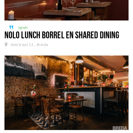
open
restaurant
NOLO LUNCH BORREL EN SHARED DINING
Halstraat 13 , Breda