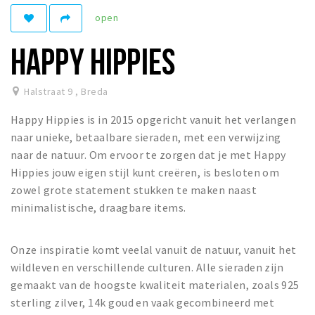
open
Winkelgebieden
Parkeren
HAPPY HIPPIES
Bezienswaardigheden
Halstraat 9
,
Breda
Musea, theaters & podia
Happy Hippies is in 2015 opgericht vanuit het verlangen
Uitjes & activiteiten
naar unieke, betaalbare sieraden, met een verwijzing
Toeristische routes
naar de natuur. Om ervoor te zorgen dat je met Happy
Natuurgebieden
Hippies jouw eigen stijl kunt creëren, is besloten om
zowel grote statement stukken te maken naast
Baroniepoorten
minimalistische, draagbare items.
Sport
Privacy
Onze inspiratie komt veelal vanuit de natuur, vanuit het
wildleven en verschillende culturen. Alle sieraden zijn
gemaakt van de hoogste kwaliteit materialen, zoals 925
Inloggen
sterling zilver, 14k goud en vaak gecombineerd met