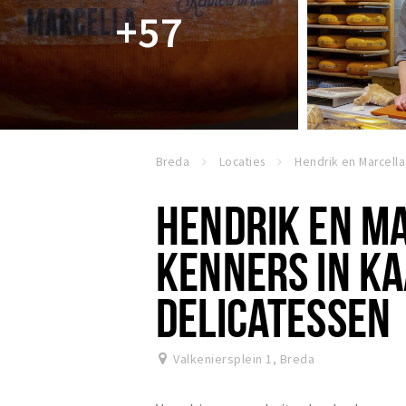
+57
Breda
Locaties
HENDRIK EN M
KENNERS IN KA
DELICATESSEN
Valkeniersplein 1
,
Breda