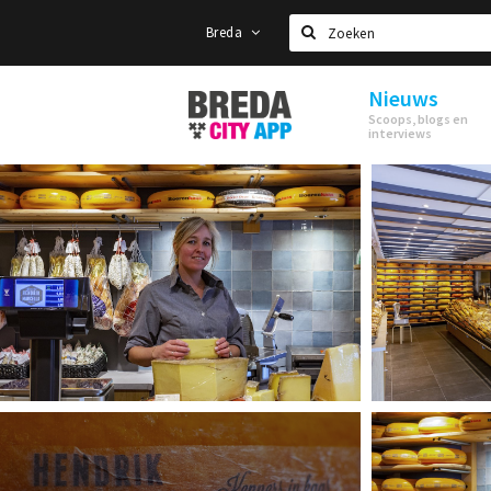
Breda
Zoeken
Nieuws
Stappen
Scoops, blogs en
&
interviews
Shoppen
Breda