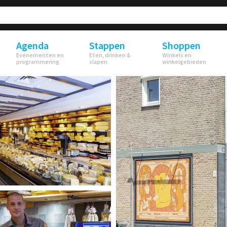
Agenda
Stappen
Shoppen
Evenementen en
Eten, drinken &
Winkels en
programmering
slapen
winkelgebieden