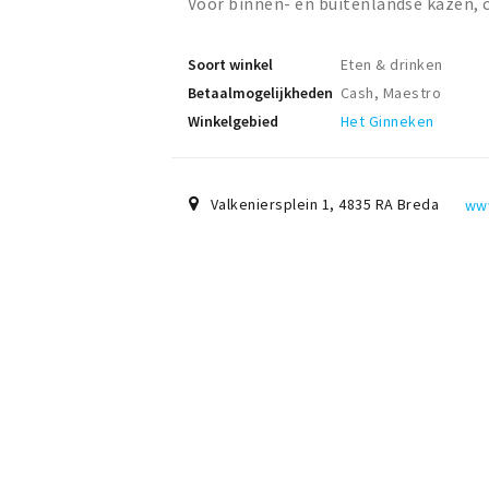
Voor binnen- en buitenlandse kazen, 
Soort winkel
Eten & drinken
Betaalmogelijkheden
Cash, Maestro
Winkelgebied
Het Ginneken
Valkeniersplein 1
,
4835 RA
Breda
www