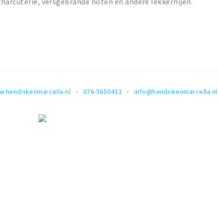
charcuterie, versgebrande noten en andere lekkernijen.
.hendrikenmarcella.nl
076-5650433
info@hendrikenmarcella.nl