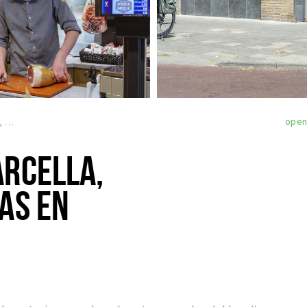
ope
Hendrik en Marcella, kenners in kaas en delicatessen
ARCELLA,
AS EN