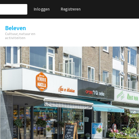
Inloggen
Registreren
Beleven
Cultuur, natuur en
activiteiten