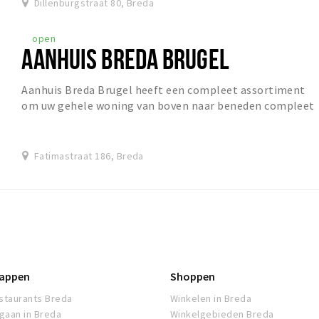
Dillenburgstraat 80, Breda
open
AANHUIS BREDA BRUGEL
Aanhuis Breda Brugel heeft een compleet assortiment
om uw gehele woning van boven naar beneden compleet
in te richten. Van vloeren tot behang en van v...
Fatimastraat 186, Breda
appen
Shoppen
staurants Breda
Winkelen in Breda
tgaan in Breda
Winkelgebieden Breda