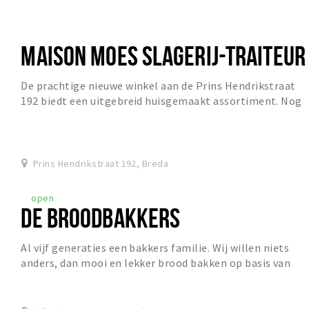
MAISON MOES SLAGERIJ-TRAITEUR
De prachtige nieuwe winkel aan de Prins Hendrikstraat
192 biedt een uitgebreid huisgemaakt assortiment. Nog
meer eerlijke producten van ambachtelijke...
Prins Hendrikstraat 192, Breda
open
DE BROODBAKKERS
Al vijf generaties een bakkers familie. Wij willen niets
anders, dan mooi en lekker brood bakken op basis van
een eigen desemcultuur. Vandaar de naam...