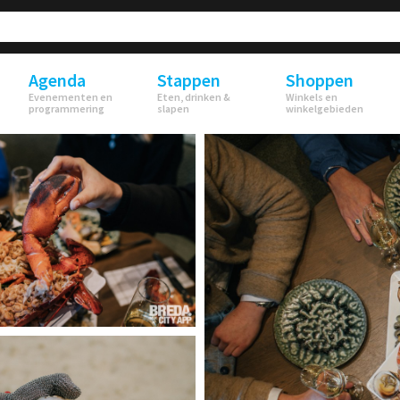
Agenda
Stappen
Shoppen
Evenementen en
Eten, drinken &
Winkels en
programmering
slapen
winkelgebieden