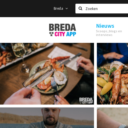
Breda
Zoeken
Nieuws
Stappen
Scoops, blogs en
&
interviews
Shoppen
Breda