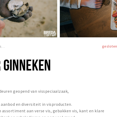
geslote
Het Visatelier Ginneken
R GINNEKEN
e deuren geopend van visspeciaalzaak,
m aanbod en diversiteit in visproducten.
im assortiment aan verse vis, gebakken vis, kant en klare