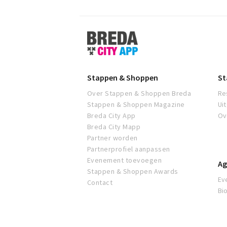
Stappen
&
Shoppen
Breda
Stappen & Shoppen
St
Over Stappen & Shoppen Breda
Re
Stappen & Shoppen Magazine
Ui
Breda City App
Ov
Breda City Mapp
Partner worden
Partnerprofiel aanpassen
Evenement toevoegen
Ag
Stappen & Shoppen Awards
Ev
Contact
Bi