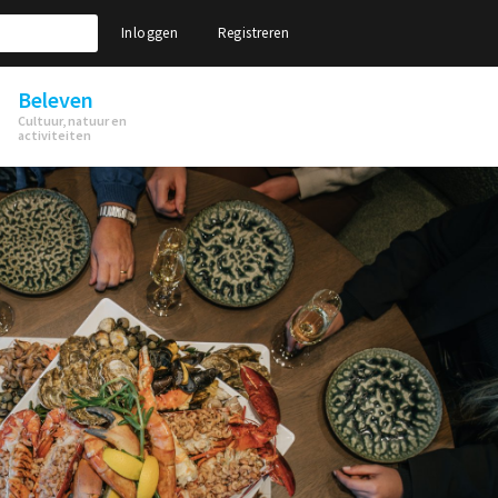
Inloggen
Registreren
Beleven
Cultuur, natuur en
activiteiten