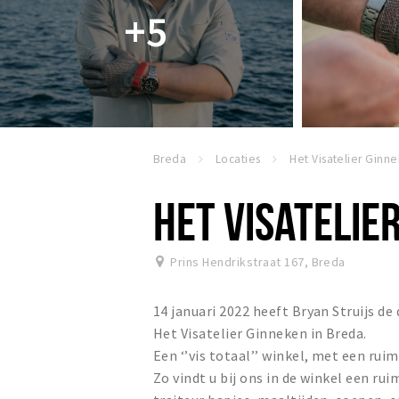
+5
Breda
Locaties
HET VISATELIE
Prins Hendrikstraat 167
,
Breda
14 januari 2022 heeft Bryan Struijs d
Het Visatelier Ginneken in Breda.
Een ‘’vis totaal’’ winkel, met een rui
Zo vindt u bij ons in de winkel een ru