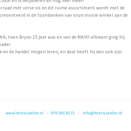
schaal en schelpdieren en nog veel meer!
rraad met verse vis en dit ruime assortiment wordt met de
gepresenteerd in de toonbanken van onze mooie winkel aan de
 DNA, toen Bryan 15 jaar was en van de MAVO afkwam ging hij
vader.
ak en de handel mogen leren, en daar heeft hij dan ook zijn
www.hetvisatelier.nl
076 565 8172
info@hetvisatelier.nl