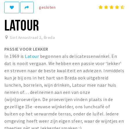
gesloten
Winkelgebieden
Parkeren
LATOUR
Bezienswaardigheden
Sint Annastraat 2
,
Breda
Musea, theaters & podia
PASSIE VOOR LEKKER
Uitjes & activiteiten
In 1969 is
Latour
begonnen als delicatessenwinkel. En
Toeristische routes
dat is nooit vergaan. We hebben een passie voor ‘lekker’
Natuurgebieden
en streven naar de beste kwaliteit en adviezen. Inmiddels
kun je bij ons in het hart van Breda ook uitgebreid
Baroniepoorten
lunchen, borrelen, wijn drinken, Latour mee naar huis
Sport
nemen of… deelnemen aan een van onze
(wijn)proeverijen. De proeverijen vinden plaats in de
Privacy
gezellige 15e -eeuwse wijnkelder, ons lunchcafé of
buiten op het verwarmde terras, onder de luifel. Iedere
Inloggen
omgeving heeft weer zijn eigen sfeer, waar de wijntjes en
theetjes nèt wat lekkerder smaken ;).