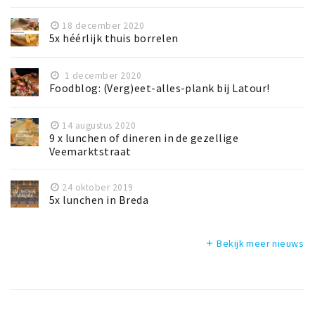
18 december 2020
5x héérlijk thuis borrelen
1 december 2020
Foodblog: (Verg)eet-alles-plank bij Latour!
14 augustus 2020
9 x lunchen of dineren in de gezellige
Veemarktstraat
24 oktober 2019
5x lunchen in Breda
Bekijk meer nieuws
add