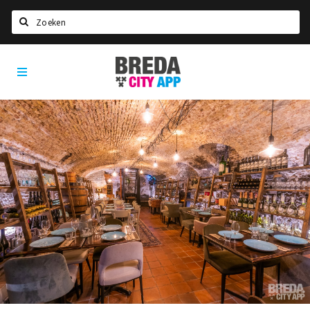
Zoeken
Breda
Home
City
App
Agenda
Deals
Party pics
Nieuws, interviews & blogs
Eten
Drinken
Slapen
Recreatief
Winkels