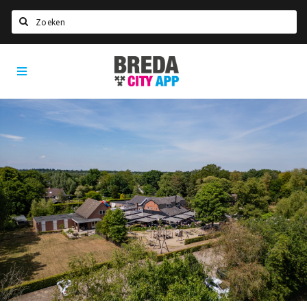
Zoeken
Breda
Home
City
App
Agenda
Deals
Party pics
Nieuws, interviews & blogs
Eten
Drinken
Slapen
Recreatief
Winkels