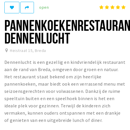
open
Winkelgebieden
Parkeren
PANNENKOEKENRESTAURA
Bezienswaardigheden
DENNENLUCHT
Musea, theaters & podia
Uitjes & activiteiten
Heistraat 15
,
Breda
Toeristische routes
Dennenlucht is een gezellig en kindvriendelijk restaurant
Natuurgebieden
aan de rand van Breda, omgeven door groen en natuur.
Het restaurant staat bekend om zijn heerlijke
Baroniepoorten
pannenkoeken, maar biedt ook een verrassend menu met
Sport
seizoensgerechten voor volwassenen. Dankzij de ruime
speeltuin buiten en een speelhoek binnen is het een
Privacy
ideale plek voor gezinnen. Terwijl de kinderen zich
vermaken, kunnen ouders ontspannen met een drankje
Inloggen
of genieten van een uitgebreide lunch of diner.