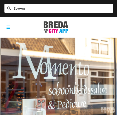
Zoeken
Breda
Home
City
App
Agenda
Deals
Party pics
Nieuws, interviews & blogs
Eten
Drinken
Slapen
Recreatief
Winkels