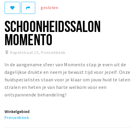
gesloten
Winkelgebieden
Parkeren
SCHOONHEIDSSALON
Bezienswaardigheden
MOMENTO
Musea, theaters & podia
Uitjes & activiteiten
Kapelstraat 15
,
Prinsenbeek
Toeristische routes
In de aangename sfeer van Momento stap je even uit de
Natuurgebieden
dagelijkse drukte en neem je bewust tijd voor jezelf. Onze
huidspecialistes staan voor je klaar om jouw huid te laten
Baroniepoorten
stralen en heten je van harte welkom voor een
Sport
ontspannende behandeling!
Privacy
Winkelgebied
Prinsenbeek
Inloggen