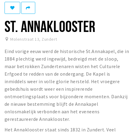
Winkelgebieden
Parkeren
ST. ANNAKLOOSTER
Bezienswaardigheden
Molenstraat 13
,
Zundert
Musea, theaters & podia
Eind vorige eeuw werd de historische St.Annakapel, die in
Uitjes & activiteiten
1884 plechtig werd ingewijd, bedreigd met de sloop,
Toeristische routes
maar betrokken Zundertenaren wisten het Culturele
Natuurgebieden
Erfgoed te redden van de ondergang. De Kapel is
inmiddels weer in volle glorie hersteld. Het vroegere
Baroniepoorten
gebedshuis wordt weer een inspirerende
Sport
ontmoetingsplaats voor bijzondere momenten. Dankzij
de nieuwe bestemming blijft de Annakapel
Privacy
onlosmakelijk verbonden aan het eveneens
gerestaureerde Annaklooster.
Inloggen
Het Annaklooster staat sinds 1832 in Zundert. Veel