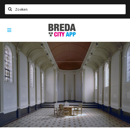
Zoeken
Breda
Home
City
App
Agenda
Deals
Party pics
Nieuws, interviews & blogs
Eten
Drinken
Slapen
Recreatief
Winkels