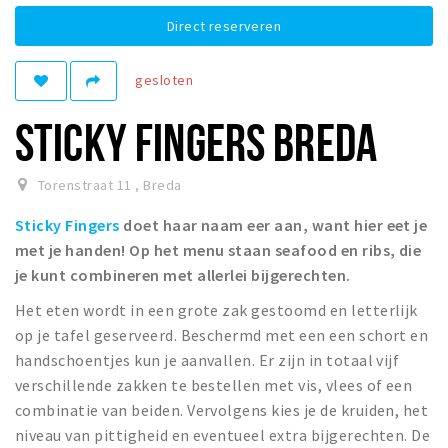
Winkelgebieden
Direct reserveren
Parkeren
gesloten
Bezienswaardigheden
STICKY FINGERS BREDA
Musea, theaters & podia
Uitjes & activiteiten
Torenstraat 11
,
Breda
Toeristische routes
Sticky Fingers
doet haar naam eer aan, want hier eet je
Natuurgebieden
met je handen! Op het menu staan seafood en r
ibs, die
Baroniepoorten
je kunt combineren met allerlei bijgerechten.
Sport
Het eten wordt in een grote zak gestoomd en letterlijk
op je tafel geserveerd. Beschermd met een een schort en
Privacy
handschoentjes kun je aanvallen. Er zijn in totaal vijf
verschillende zakken te bestellen met vis, vlees of een
Inloggen
combinatie van beiden. Vervolgens kies je de kruiden, het
niveau van pittigheid en eventueel extra bijgerechten. De