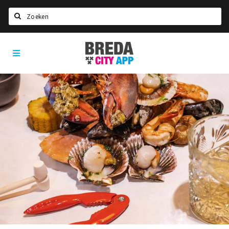
Zoeken
Breda
Home
City
App
Agenda
Deals
Party pics
Nieuws, interviews & blogs
Eten
Drinken
Slapen
Recreatief
Winkels