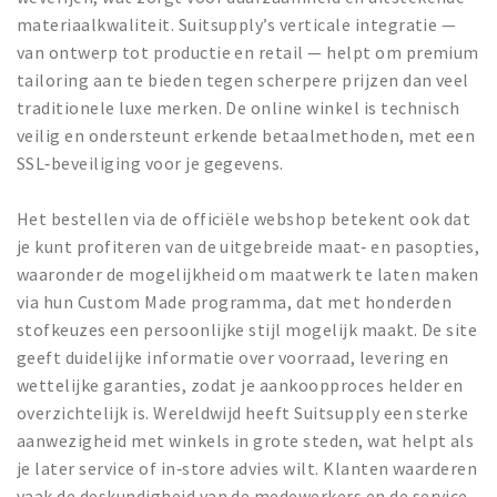
materiaalkwaliteit. Suitsupply’s verticale integratie —
van ontwerp tot productie en retail — helpt om premium
tailoring aan te bieden tegen scherpere prijzen dan veel
traditionele luxe merken. De online winkel is technisch
veilig en ondersteunt erkende betaalmethoden, met een
SSL‑beveiliging voor je gegevens.
Het bestellen via de officiële webshop betekent ook dat
je kunt profiteren van de uitgebreide maat‑ en pasopties,
waaronder de mogelijkheid om maatwerk te laten maken
via hun Custom Made programma, dat met honderden
stofkeuzes een persoonlijke stijl mogelijk maakt. De site
geeft duidelijke informatie over voorraad, levering en
wettelijke garanties, zodat je aankoopproces helder en
overzichtelijk is. Wereldwijd heeft Suitsupply een sterke
aanwezigheid met winkels in grote steden, wat helpt als
je later service of in‑store advies wilt. Klanten waarderen
vaak de deskundigheid van de medewerkers en de service,