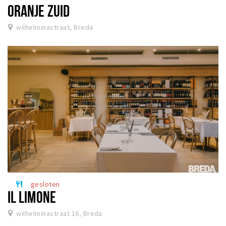
ORANJE ZUID
wilhelminastraat, Breda
gesloten
restaurant
IL LIMONE
wilhelminastraat 16, Breda