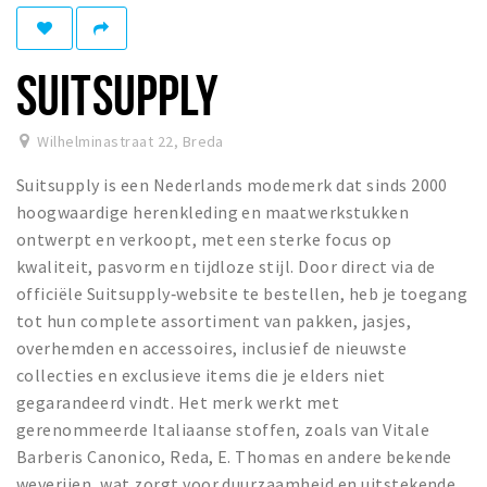
Winkelgebieden
Parkeren
SUITSUPPLY
Bezienswaardigheden
Wilhelminastraat 22
,
Breda
Musea, theaters & podia
Suitsupply is een Nederlands modemerk dat sinds 2000
Uitjes & activiteiten
hoogwaardige herenkleding en maatwerkstukken
Toeristische routes
ontwerpt en verkoopt, met een sterke focus op
Natuurgebieden
kwaliteit, pasvorm en tijdloze stijl. Door direct via de
officiële Suitsupply‑website te bestellen, heb je toegang
Baroniepoorten
tot hun complete assortiment van pakken, jasjes,
Sport
overhemden en accessoires, inclusief de nieuwste
collecties en exclusieve items die je elders niet
Privacy
gegarandeerd vindt. Het merk werkt met
gerenommeerde Italiaanse stoffen, zoals van Vitale
Inloggen
Barberis Canonico, Reda, E. Thomas en andere bekende
weverijen, wat zorgt voor duurzaamheid en uitstekende