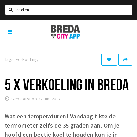
Zoeken
Breda
Home
City
App
Agenda
Deals
Tags: verkoeling,
Party pics
Nieuws, interviews & blogs
5 X VERKOELING IN BREDA
Eten
Geplaatst op 22 juni 2017
Drinken
Slapen
Wat een temperaturen! Vandaag tikte de
Recreatief
termometer zelfs de 35 graden aan. Om je
hoofd een beetje koel te houden kun je in
Winkels