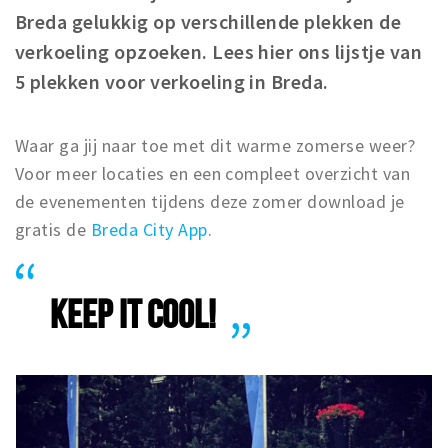
Breda gelukkig op verschillende plekken de
Winkelgebieden
verkoeling opzoeken. Lees hier ons lijstje van
Parkeren
5 plekken voor verkoeling in Breda.
Bezienswaardigheden
Musea, theaters & podia
Waar ga jij naar toe met dit warme zomerse weer?
Voor meer locaties en een compleet overzicht van
Uitjes & activiteiten
de evenementen tijdens deze zomer download je
Toeristische routes
gratis de
Breda City App
.
Natuurgebieden
Baroniepoorten
KEEP IT COOL!
Sport
Privacy
Inloggen