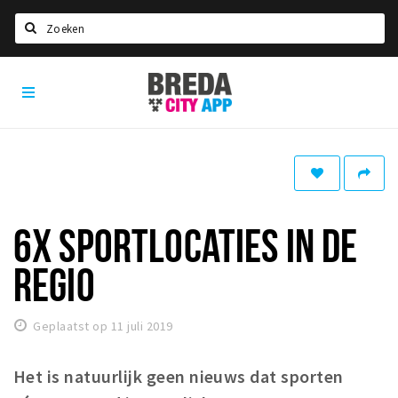
Zoeken
Breda
Home
City
App
Agenda
Deals
Party pics
Nieuws, interviews & blogs
6X SPORTLOCATIES IN DE
Eten
REGIO
Drinken
Slapen
Geplaatst op 11 juli 2019
Recreatief
Het is natuurlijk geen nieuws dat sporten
Winkels