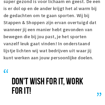
súper gezond is voor lichaam en geest. De een
Winkelgebieden
is er dol op en de ander krijgt het al warm bij
Parkeren
de gedachten om te gaan sporten. Wij bij
Stappen & Shoppen zijn ervan overtuigd dat
Bezienswaardigheden
wanneer jij een manier hebt gevonden van
Musea, theaters & podia
bewegen die bij jou past, je het sporten
Uitjes & activiteiten
vanzelf leuk gaat vinden! In onderstaand
Toeristische routes
lijstje lichten wij wat bedrijven uit waar jij
Natuurgebieden
kunt werken aan jouw persoonlijke doelen.
Baroniepoorten
Sport
DON'T WISH FOR IT, WORK
Privacy
FOR IT!
Inloggen