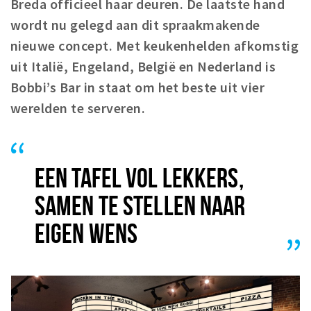
Breda officieel haar deuren. De laatste hand
Winkelgebieden
wordt nu gelegd aan dit spraakmakende
Parkeren
nieuwe concept. Met keukenhelden afkomstig
uit Italië, Engeland, België en Nederland is
Bezienswaardigheden
Bobbi’s Bar in staat om het beste uit vier
Musea, theaters & podia
werelden te serveren.
Uitjes & activiteiten
Toeristische routes
Natuurgebieden
EEN TAFEL VOL LEKKERS,
Baroniepoorten
SAMEN TE STELLEN NAAR
Sport
EIGEN WENS
Privacy
Inloggen