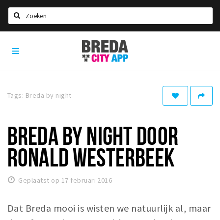
Zoeken
Breda
Home
City
App
Agenda
Deals
Tags: Breda by night
Party pics
Nieuws, interviews & blogs
BREDA BY NIGHT DOOR
Eten
RONALD WESTERBEEK
Drinken
Slapen
Geplaatst op 17 februari 2016
Recreatief
Dat Breda mooi is wisten we natuurlijk al, maar
Winkels