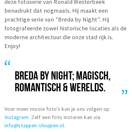
deze fotoserie van Ronald Westerbeek
Winkelgebieden
benadrukt dat nogmaals. Hij maakt een
Parkeren
prachtige serie van "Breda by Night". Hij
fotografeerde zowel historische locaties als de
Bezienswaardigheden
moderne architectuur die onze stad rijk is.
Musea, theaters & podia
Enjoy!
Uitjes & activiteiten
Toeristische routes
Natuurgebieden
BREDA BY NIGHT; MAGISCH,
Baroniepoorten
ROMANTISCH & WERELDS.
Sport
Privacy
Voor meer mooie foto's kun je ons volgen op
Instagram
. Zelf een foto insturen kan via
Inloggen
info@stappen-shoppen.nl
.