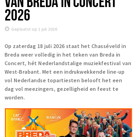
VAN BREDA IN CONCERT
Winkelgebieden
2026
Parkeren
Geplaatst op 1 juli 2026
Bezienswaardigheden
Musea, theaters & podia
Op zaterdag 18 juli 2026 staat het Chasséveld in
Uitjes & activiteiten
Breda weer volledig in het teken van Breda in
Concert, hét Nederlandstalige muziekfestival van
Toeristische routes
West-Brabant. Met een indrukwekkende line-up
Natuurgebieden
vol Nederlandse topartiesten belooft het een
Baroniepoorten
dag vol meezingers, gezelligheid en feest te
Sport
worden.
Privacy
Inloggen