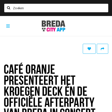
Zoeken
Breda
Home
City
App
Agenda
Deals
Party pics
Nieuws, interviews & blogs
CAFÉ ORANJE
Eten
PRESENTEERT HET
Drinken
KROEGEN DECK ÉN DE
Slapen
OFFICIËLE AFTERPARTY
Recreatief
Winkels