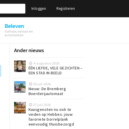
Inloggen
Registreren
Beleven
Cultuur, natuur en
activiteiten
Ander nieuws
4 augustus 2026
ÉÉN LIEFDE, VELE GEZICHTEN –
EEN STAD IN BEELD
30 juli 2026
Nieuw: De Bremberg
Boerderijautomaat
27 juli 2026
Kaasgenoten nu ook te
vinden op Hebbes: jouw
favoriete borrelplank
eenvoudig thuisbezorgd