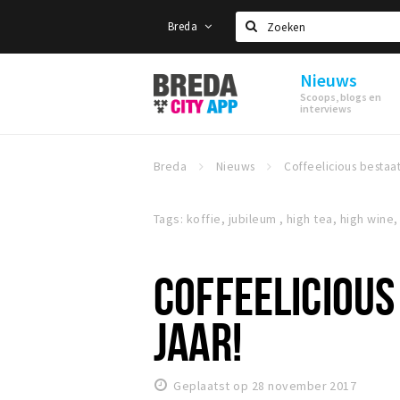
Breda
Zoeken
Nieuws
Stappen
Scoops, blogs en
&
interviews
Shoppen
Breda
Breda
Nieuws
Tags: koffie, jubileum , high tea, high wine
COFFEELICIOUS
JAAR!
Geplaatst op 28 november 2017