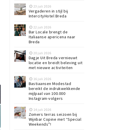
23 juli 2026
Vergaderen in stijl bij
IntercityHotel Breda
22 juli 2026
Bar Locale brengt de
Italiaanse apericena naar
Breda
20 juli 2026
Dagje Uit Breda vernieuwt
locatie en breidt beleving uit
met nieuwe activiteiten
16 juli 2026
Bastiaansen Modestad
bereikt de indrukwekkende
mijlpaal van 100.000
Instagram-volgers
14 juli 2026
Zomers terras seizoen bij
Wijnbar Copine met “Special
Weekends”!