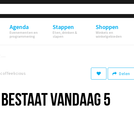
Agenda
Stappen
Shoppen
Evenementen en
Eten, drinken &
Winkels en
programmering
slapen
winkelgebieden
Coffeelicious bestaat vandaag 5 jaar!
, coffeelicious
Delen
 BESTAAT VANDAAG 5