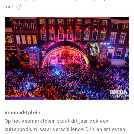
met dj’s.
Veemarktplein
Op het Veemarktplein staat dit jaar ook een
buitenpodium, waar verschillende DJ's en artiesten