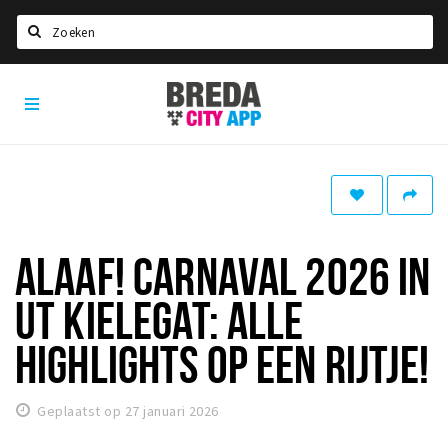
Zoeken
Breda
Home
City
App
Agenda
Deals
Party pics
Nieuws, interviews & blogs
ALAAF! CARNAVAL 2026 IN
Eten
UT KIELEGAT: ALLE
Drinken
HIGHLIGHTS OP EEN RIJTJE!
Slapen
Recreatief
Geplaatst op 27 januari 2026
Winkels