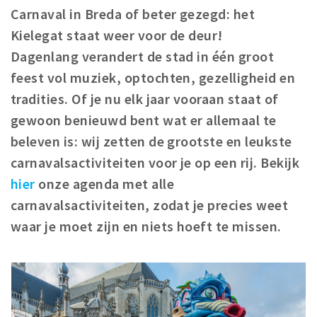
Carnaval in Breda of beter gezegd: het
Winkelgebieden
Kielegat staat weer voor de deur!
Parkeren
Dagenlang verandert de stad in één groot
feest vol muziek, optochten, gezelligheid en
Bezienswaardigheden
tradities. Of je nu elk jaar vooraan staat of
Musea, theaters & podia
gewoon benieuwd bent wat er allemaal te
Uitjes & activiteiten
beleven is: wij zetten de grootste en leukste
Toeristische routes
carnavalsactiviteiten voor je op een rij. Bekijk
Natuurgebieden
hier
onze agenda met alle
Baroniepoorten
carnavalsactiviteiten, zodat je precies weet
Sport
waar je moet zijn en niets hoeft te missen.
Privacy
Inloggen