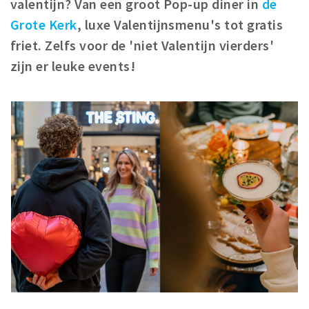
valentijn? Van een groot Pop-up diner in
de
Winkelgebieden
Grote Kerk
, luxe Valentijnsmenu's tot gratis
Parkeren
friet. Zelfs voor de 'niet Valentijn vierders'
zijn er leuke events!
Bezienswaardigheden
Musea, theaters & podia
Uitjes & activiteiten
Toeristische routes
Natuurgebieden
Baroniepoorten
Sport
Privacy
Inloggen