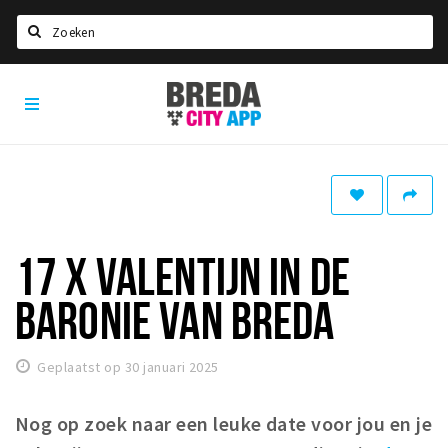
Zoeken
Breda
Home
City
App
Agenda
Deals
Party pics
Nieuws, interviews & blogs
17 X VALENTIJN IN DE
Eten
BARONIE VAN BREDA
Drinken
Slapen
Geplaatst op 30 januari 2025
Recreatief
Nog op zoek naar een leuke date voor jou en je
Winkels