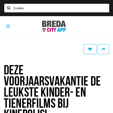
Zoeken
Breda
Home
City
App
Agenda
Deals
Party pics
Nieuws, interviews & blogs
DEZE
Eten
VOORJAARSVAKANTIE DE
Drinken
LEUKSTE KINDER- EN
Slapen
TIENERFILMS BIJ
Recreatief
Winkels