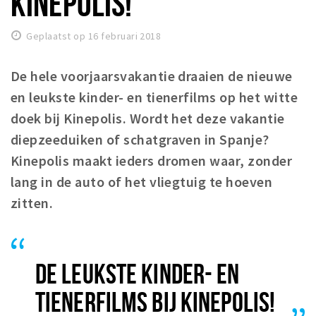
KINEPOLIS!
Winkelgebieden
Geplaatst op 16 februari 2018
Parkeren
De hele voorjaarsvakantie draaien de nieuwe
Bezienswaardigheden
en leukste kinder- en tienerfilms op het witte
Musea, theaters & podia
doek bij Kinepolis.
Wordt het deze vakantie
Uitjes & activiteiten
diepzeeduiken of schatgraven in Spanje?
Toeristische routes
Kinepolis maakt ieders dromen waar, zonder
Natuurgebieden
lang in de auto of het vliegtuig te hoeven
Baroniepoorten
zitten.
Sport
Privacy
DE LEUKSTE KINDER- EN
Inloggen
TIENERFILMS BIJ KINEPOLIS!