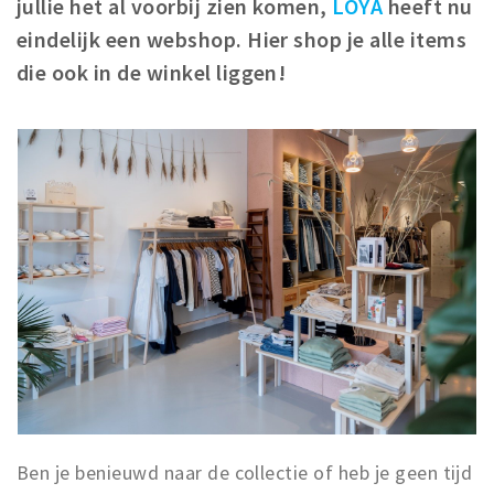
jullie het al voorbij zien komen,
LOYA
heeft nu
Winkelgebieden
eindelijk een webshop. Hier shop je alle items
Parkeren
die ook in de winkel liggen!
Bezienswaardigheden
Musea, theaters & podia
Uitjes & activiteiten
Toeristische routes
Natuurgebieden
Baroniepoorten
Sport
Privacy
Inloggen
Ben je benieuwd naar de collectie of heb je geen tijd