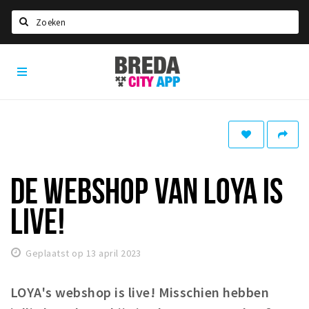
Zoeken
Breda
Home
City
App
Agenda
Deals
Party pics
Nieuws, interviews & blogs
DE WEBSHOP VAN LOYA IS
Eten
LIVE!
Drinken
Slapen
Geplaatst op 13 april 2023
Recreatief
LOYA's webshop is live! Misschien hebben
Winkels