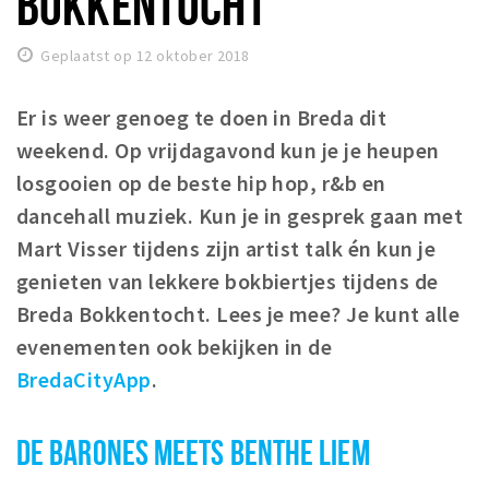
BOKKENTOCHT
Winkelgebieden
Geplaatst op 12 oktober 2018
Parkeren
Er is weer genoeg te doen in Breda dit
Bezienswaardigheden
weekend. Op vrijdagavond kun je je heupen
Musea, theaters & podia
losgooien op de beste hip hop, r&b en
Uitjes & activiteiten
dancehall muziek. Kun je in gesprek gaan met
Toeristische routes
Mart Visser tijdens zijn artist talk én kun je
Natuurgebieden
genieten van lekkere bokbiertjes tijdens de
Baroniepoorten
Breda Bokkentocht. Lees je mee? Je kunt alle
Sport
evenementen ook bekijken in de
BredaCityApp
.
Privacy
DE BARONES MEETS BENTHE LIEM
Inloggen