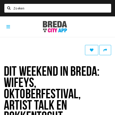
Zoeken
Breda
Home
City
App
Agenda
Deals
Party pics
Nieuws, interviews & blogs
DIT WEEKEND IN BREDA:
Eten
WIFEYS,
Drinken
OKTOBERFESTIVAL,
Slapen
ARTIST TALK EN
Recreatief
Winkels