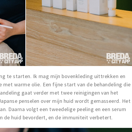
ng te starten. Ik mag mijn bovenkleding uittrekken en
met warme olie. Een fijne start van de behandeling die
handeling gaat verder met twee reinigingen van het
 Japanse penselen over mijn huid wordt gemasseerd. Het
aan. Daarna volgt een tweedelige peeling en een serum
an de huid bevordert, en de immuniteit verbetert.