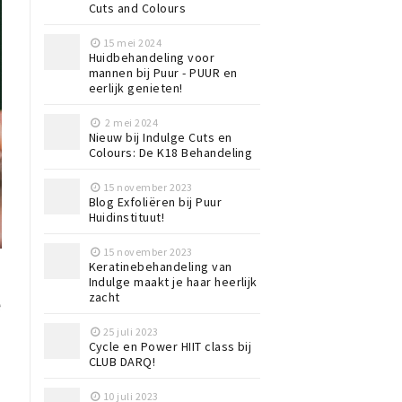
Cuts and Colours
15 mei 2024
Huidbehandeling voor
mannen bij Puur - PUUR en
eerlijk genieten!
2 mei 2024
Nieuw bij Indulge Cuts en
Colours: De K18 Behandeling
15 november 2023
Blog Exfoliëren bij Puur
Huidinstituut!
15 november 2023
Keratinebehandeling van
Indulge maakt je haar heerlijk
zacht
e
25 juli 2023
Cycle en Power HIIT class bij
CLUB DARQ!
10 juli 2023