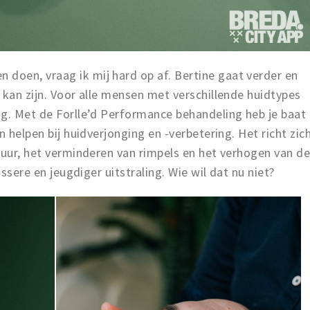
oen, vraag ik mij hard op af. Bertine gaat verder en
 kan zijn. Voor alle mensen met verschillende huidtypes
ng. Met de Forlle’d Performance behandeling heb je baat
n helpen bij huidverjonging en -verbetering. Het richt zic
tuur, het verminderen van rimpels en het verhogen van d
issere en jeugdiger uitstraling. Wie wil dat nu niet?