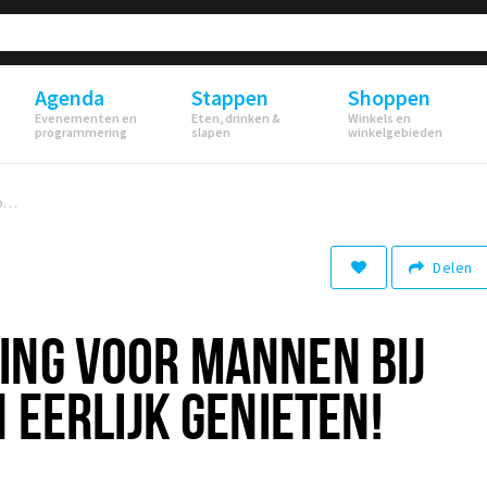
Agenda
Stappen
Shoppen
Evenementen en
Eten, drinken &
Winkels en
programmering
slapen
winkelgebieden
Huidbehandeling voor mannen bij Puur - PUUR en eerlijk genieten!
Delen
ING VOOR MANNEN BIJ
 EERLIJK GENIETEN!