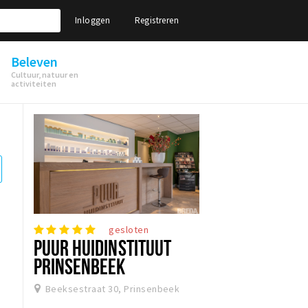
Inloggen
Registreren
Beleven
Cultuur, natuur en
activiteiten
gesloten
PUUR HUIDINSTITUUT
PRINSENBEEK
Beeksestraat 30, Prinsenbeek