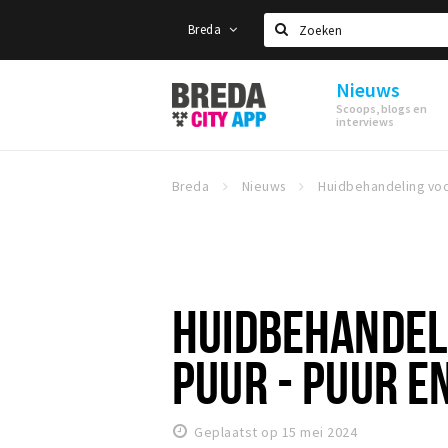
Breda
Zoeken
Nieuws
Stappen
Scoops, blogs en
&
interviews
Shoppen
Breda
Breda
Nieuws
HUIDBEHANDEL
PUUR - PUUR EN
Geplaatst op 15 mei 2024