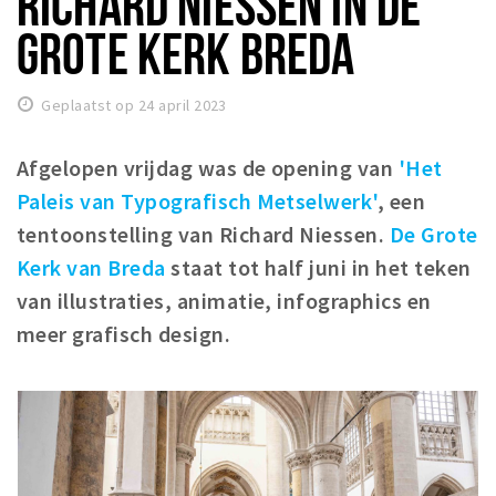
RICHARD NIESSEN IN DE
Winkelgebieden
GROTE KERK BREDA
Parkeren
Geplaatst op 24 april 2023
Bezienswaardigheden
Musea, theaters & podia
Afgelopen vrijdag was de opening van
'Het
Uitjes & activiteiten
Paleis van Typografisch Metselwerk'
, een
Toeristische routes
tentoonstelling van Richard Niessen.
De Grote
Kerk van Breda
Natuurgebieden
staat tot half juni in het teken
van illustraties, animatie, infographics en
Baroniepoorten
meer grafisch design.
Sport
Privacy
Inloggen