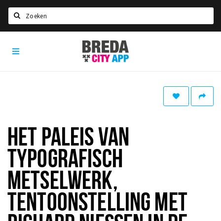
Zoeken
Breda
Home
City
App
Agenda
Deals
Party pics
Nieuws, interviews & blogs
HET PALEIS VAN
Eten
TYPOGRAFISCH
Drinken
METSELWERK,
Slapen
TENTOONSTELLING MET
Recreatief
Winkels