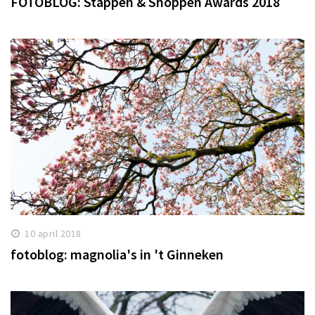
FOTOBLOG: Stappen & Shoppen Awards 2018
Winkelgebieden
Parkeren
Bezienswaardigheden
Musea, theaters & podia
Uitjes & activiteiten
Toeristische routes
Natuurgebieden
Baroniepoorten
Sport
10 april 2018
Privacy
fotoblog: magnolia's in 't Ginneken
Inloggen