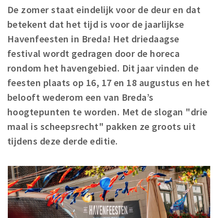
De zomer staat eindelijk voor de deur en dat
Winkelgebieden
betekent dat het tijd is voor de jaarlijkse
Parkeren
Havenfeesten in Breda! Het driedaagse
festival wordt gedragen door de horeca
Bezienswaardigheden
rondom het havengebied. Dit jaar vinden de
Musea, theaters & podia
feesten plaats op 16, 17 en 18 augustus en het
Uitjes & activiteiten
belooft wederom een van Breda’s
Toeristische routes
hoogtepunten te worden. Met de slogan "drie
Natuurgebieden
maal is scheepsrecht" pakken ze groots uit
Baroniepoorten
tijdens deze derde editie.
Sport
Privacy
Inloggen