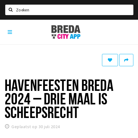
Zoeken
Breda
Home
City
App
Agenda
Deals
Party pics
Nieuws, interviews & blogs
HAVENFEESTEN BREDA
Eten
2024 – DRIE MAAL IS
Drinken
SCHEEPSRECHT
Slapen
Recreatief
Geplaatst op 30 juli 2024
Winkels