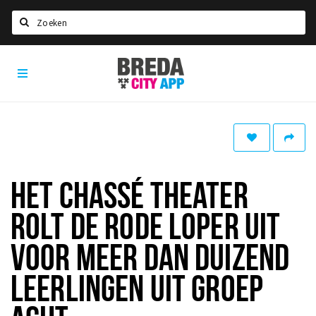
Zoeken
Breda
Home
City
App
Agenda
Deals
Party pics
Nieuws, interviews & blogs
HET CHASSÉ THEATER
Eten
ROLT DE RODE LOPER UIT
Drinken
VOOR MEER DAN DUIZEND
Slapen
LEERLINGEN UIT GROEP
Recreatief
Winkels