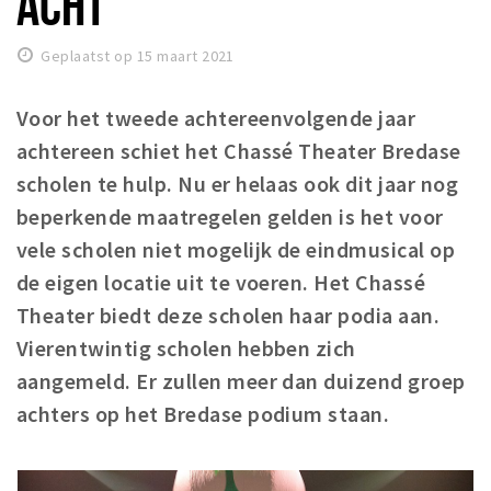
ACHT
Winkelgebieden
Geplaatst op 15 maart 2021
Parkeren
Voor het tweede achtereenvolgende jaar
Bezienswaardigheden
achtereen schiet het Chassé Theater Bredase
Musea, theaters & podia
scholen te hulp. Nu er helaas ook dit jaar nog
Uitjes & activiteiten
beperkende maatregelen gelden is het voor
Toeristische routes
vele scholen niet mogelijk de eindmusical op
Natuurgebieden
de eigen locatie uit te voeren. Het Chassé
Baroniepoorten
Theater biedt deze scholen haar podia aan.
Sport
Vierentwintig scholen hebben zich
aangemeld. Er zullen meer dan duizend groep
Privacy
achters op het Bredase podium staan.
Inloggen