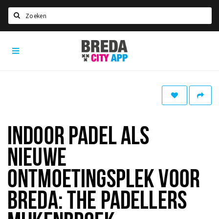
Zoeken
Breda
Home
City
App
Agenda
Deals
Party pics
Nieuws, interviews & blogs
INDOOR PADEL ALS
Eten
NIEUWE
Drinken
ONTMOETINGSPLEK VOOR
Slapen
BREDA: THE PADELLERS
Recreatief
Winkels