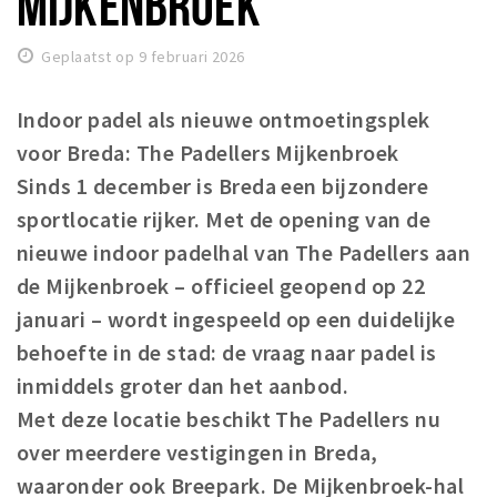
MIJKENBROEK
Winkelgebieden
Geplaatst op 9 februari 2026
Parkeren
Indoor padel als nieuwe ontmoetingsplek
Bezienswaardigheden
voor Breda: The Padellers Mijkenbroek
Musea, theaters & podia
Sinds 1 december is Breda een bijzondere
Uitjes & activiteiten
sportlocatie rijker. Met de opening van de
Toeristische routes
nieuwe indoor padelhal van The Padellers aan
Natuurgebieden
de Mijkenbroek – officieel geopend op 22
Baroniepoorten
januari – wordt ingespeeld op een duidelijke
Sport
behoefte in de stad: de vraag naar padel is
inmiddels groter dan het aanbod.
Privacy
Met deze locatie beschikt The Padellers nu
over meerdere vestigingen in Breda,
Inloggen
waaronder ook Breepark. De Mijkenbroek-hal