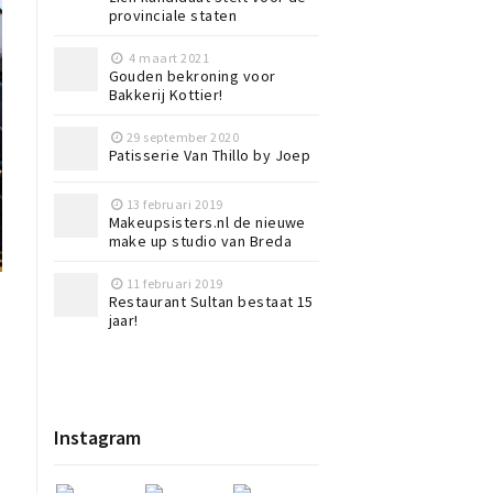
provinciale staten
4 maart 2021
Gouden bekroning voor
Bakkerij Kottier!
29 september 2020
Patisserie Van Thillo by Joep
13 februari 2019
Makeupsisters.nl de nieuwe
make up studio van Breda
11 februari 2019
Restaurant Sultan bestaat 15
jaar!
Instagram