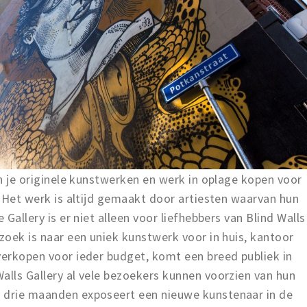
un je originele kunstwerken en werk in oplage kopen voor
-. Het werk is altijd gemaakt door artiesten waarvan hun
 Gallery is er niet alleen voor liefhebbers van Blind Walls
 zoek is naar een uniek kunstwerk voor in huis, kantoor
verkopen voor ieder budget, komt een breed publiek in
alls Gallery al vele bezoekers kunnen voorzien van hun
e drie maanden exposeert een nieuwe kunstenaar in de