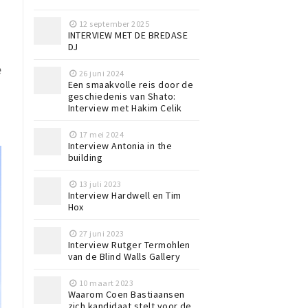
12 september 2025
INTERVIEW MET DE BREDASE
DJ
e
26 juni 2024
Een smaakvolle reis door de
geschiedenis van Shato:
Interview met Hakim Celik
17 mei 2024
Interview Antonia in the
building
13 juli 2023
Interview Hardwell en Tim
Hox
27 juni 2023
Interview Rutger Termohlen
van de Blind Walls Gallery
10 maart 2023
Waarom Coen Bastiaansen
zich kandidaat stelt voor de