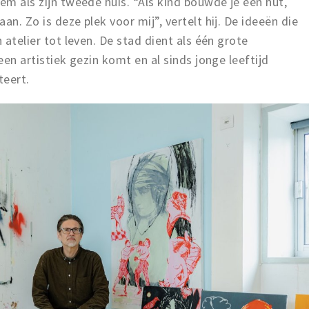
em als zijn tweede huis. “Als kind bouwde je een hut,
an. Zo is deze plek voor mij”, vertelt hij. De ideeën die
 atelier tot leven. De stad dient als één grote
een artistiek gezin komt en al sinds jonge leeftijd
teert.