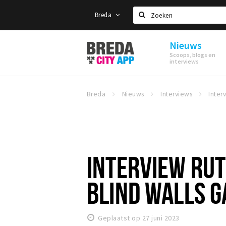
Breda
Zoeken
Nieuws
Stappen
Scoops, blogs en
&
interviews
Shoppen
Breda
Breda
Nieuws
Interviews
INTERVIEW RU
BLIND WALLS G
Geplaatst op 27 juni 2023