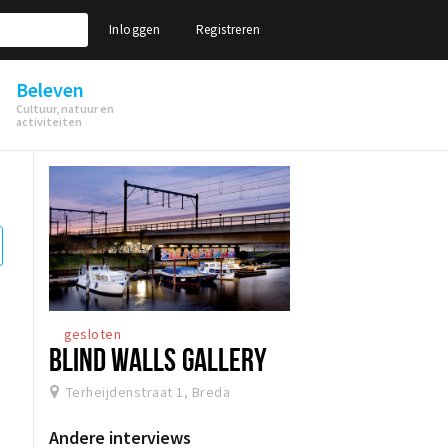
Inloggen
Registreren
Beleven
Cultuur, natuur en
activiteiten
gesloten
BLIND WALLS GALLERY
Terheijdenstraat 1, Breda
Andere interviews