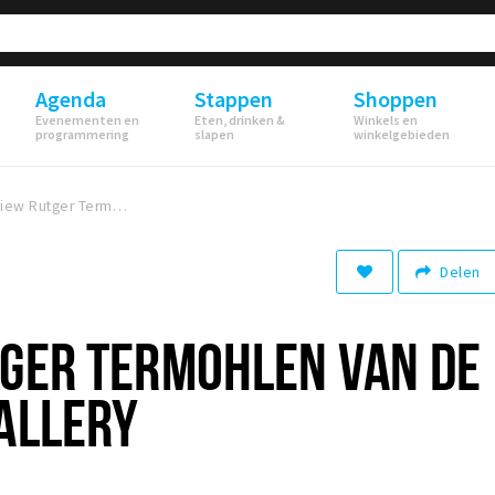
Agenda
Stappen
Shoppen
Evenementen en
Eten, drinken &
Winkels en
programmering
slapen
winkelgebieden
Interview Rutger Termohlen van de Blind Walls Gallery
Delen
TGER TERMOHLEN VAN DE
ALLERY