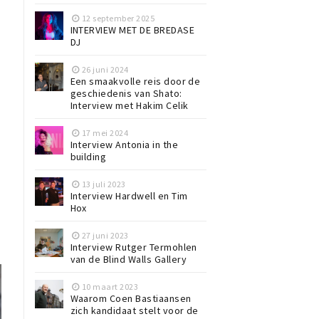
12 september 2025
INTERVIEW MET DE BREDASE
DJ
j
26 juni 2024
Een smaakvolle reis door de
geschiedenis van Shato:
Interview met Hakim Celik
17 mei 2024
Interview Antonia in the
building
13 juli 2023
Interview Hardwell en Tim
Hox
27 juni 2023
Interview Rutger Termohlen
van de Blind Walls Gallery
10 maart 2023
Waarom Coen Bastiaansen
zich kandidaat stelt voor de