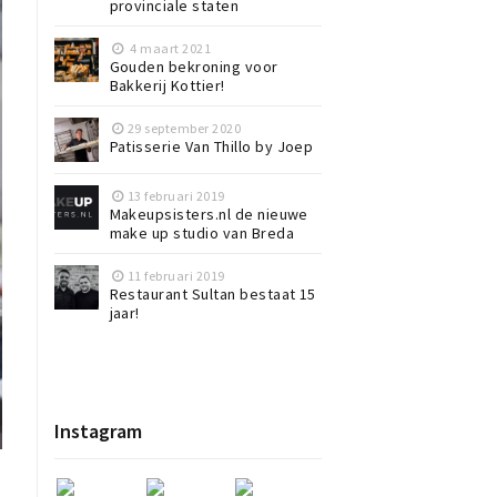
provinciale staten
4 maart 2021
Gouden bekroning voor
Bakkerij Kottier!
29 september 2020
Patisserie Van Thillo by Joep
13 februari 2019
Makeupsisters.nl de nieuwe
make up studio van Breda
11 februari 2019
Restaurant Sultan bestaat 15
jaar!
Instagram