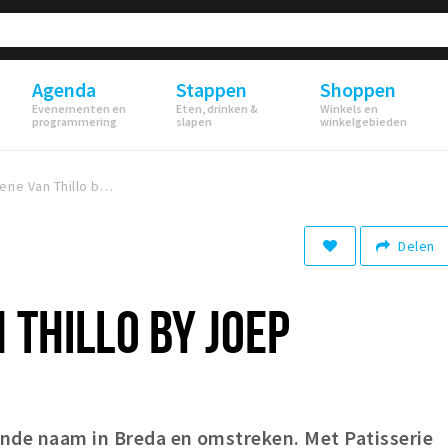
Agenda
Stappen
Shoppen
Evenementen en
Eten, drinken &
Winkels en
programmering
slapen
winkelgebieden
Patisserie Van Thillo by Joep
Delen
 THILLO BY JOEP
nde naam in Breda en omstreken. Met Patisserie