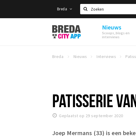
Breda
Zoeken
Nieuws
Stappen
Scoops, blogs en
&
interviews
Shoppen
Breda
Breda
Nieuws
Interviews
PATISSERIE VAN
Geplaatst op 29 september 2020
Joep Mermans (33) is een beke