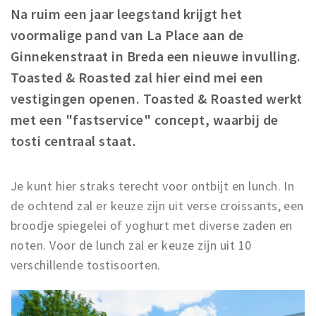
Na ruim een jaar leegstand krijgt het
Winkelgebieden
voormalige pand van La Place aan de
Parkeren
Ginnekenstraat in Breda een nieuwe invulling.
Toasted & Roasted zal hier eind mei een
Bezienswaardigheden
vestigingen openen. Toasted & Roasted werkt
Musea, theaters & podia
met een "fastservice" concept, waarbij de
Uitjes & activiteiten
tosti centraal staat.
Toeristische routes
Natuurgebieden
Je kunt hier straks terecht voor ontbijt en lunch. In
Baroniepoorten
de ochtend zal er keuze zijn uit verse croissants, een
Sport
broodje spiegelei of yoghurt met diverse zaden en
noten. Voor de lunch zal er keuze zijn uit 10
Privacy
verschillende tostisoorten.
Inloggen