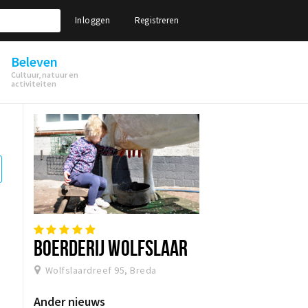
Inloggen
Registreren
Beleven
Cultuur, natuur en
activiteiten
BOERDERIJ WOLFSLAAR
Wolfslaardreef 95, Breda
Ander nieuws