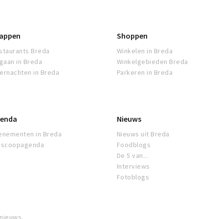
appen
Shoppen
staurants Breda
Winkelen in Breda
tgaan in Breda
Winkelgebieden Breda
ernachten in Breda
Parkeren in Breda
enda
Nieuws
enementen in Breda
Nieuws uit Breda
oscoopagenda
Foodblogs
De 5 van...
Interviews
Fotoblogs
 nieuws,