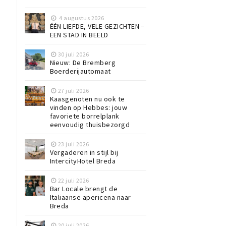
4 augustus 2026
ÉÉN LIEFDE, VELE GEZICHTEN –
EEN STAD IN BEELD
30 juli 2026
Nieuw: De Bremberg
Boerderijautomaat
27 juli 2026
Kaasgenoten nu ook te
vinden op Hebbes: jouw
favoriete borrelplank
eenvoudig thuisbezorgd
23 juli 2026
Vergaderen in stijl bij
IntercityHotel Breda
22 juli 2026
Bar Locale brengt de
Italiaanse apericena naar
Breda
20 juli 2026