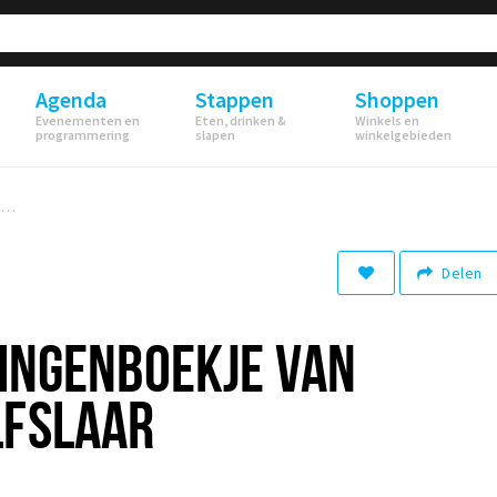
Agenda
Stappen
Shoppen
Evenementen en
Eten, drinken &
Winkels en
programmering
slapen
winkelgebieden
Leuk: het 50 dingenboekje van Boerderij Wolfslaar
Delen
DINGENBOEKJE VAN
LFSLAAR