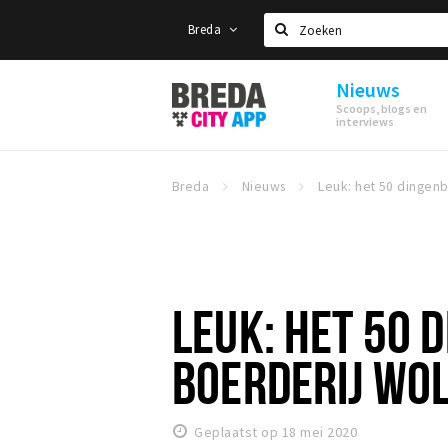
Breda
Zoeken
Nieuws
Stappen
Scoops, blogs en
&
interviews
Shoppen
Breda
Breda
Nieuws
LEUK: HET 50 
BOERDERIJ WO
Geplaatst op 18 mei 2020