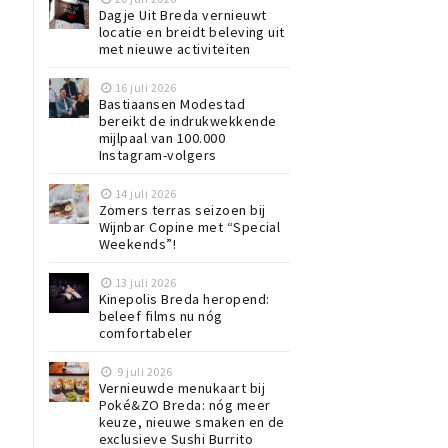
Dagje Uit Breda vernieuwt
locatie en breidt beleving uit
met nieuwe activiteiten
16 juli 2026
Bastiaansen Modestad
bereikt de indrukwekkende
mijlpaal van 100.000
Instagram-volgers
14 juli 2026
Zomers terras seizoen bij
Wijnbar Copine met “Special
Weekends”!
13 juli 2026
Kinepolis Breda heropend:
beleef films nu nóg
comfortabeler
9 juli 2026
Vernieuwde menukaart bij
Poké&ZO Breda: nóg meer
keuze, nieuwe smaken en de
exclusieve Sushi Burrito