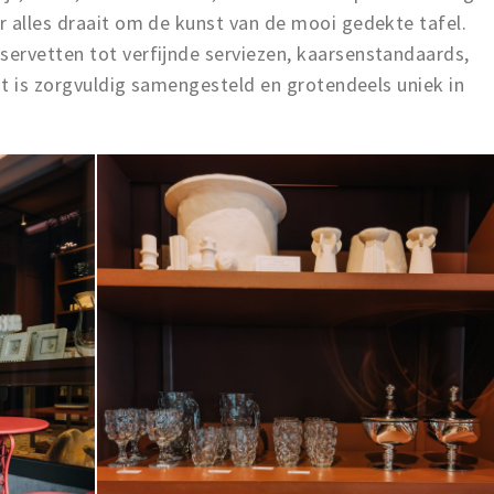
r alles draait om de kunst van de mooi gedekte tafel.
ervetten tot verfijnde serviezen, kaarsenstandaards,
ent is zorgvuldig samengesteld en grotendeels uniek in