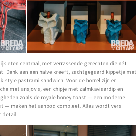
lijk eten centraal, met verrassende gerechten die nét
nt. Denk aan een halve kreeft, zachtgegaard kippetje me
-style pastrami sandwich. Voor de borrel zijn er
ioche met ansjovis, een chipje met zalmkaviaardip en
tigheden zoals de royale honey toast — een moderne
ast — maken het aanbod compleet. Alles wordt vers
 detail.