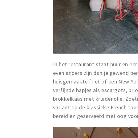
In het restaurant staat puur en eer
even anders zijn dan je gewend be
huisgemaakte friet of een New York
verfijnde hapjes als escargots, br
brokkelkaas met kruidenolie. Zoe
variant op de klassieke French to
bereid en geserveerd met oog voor