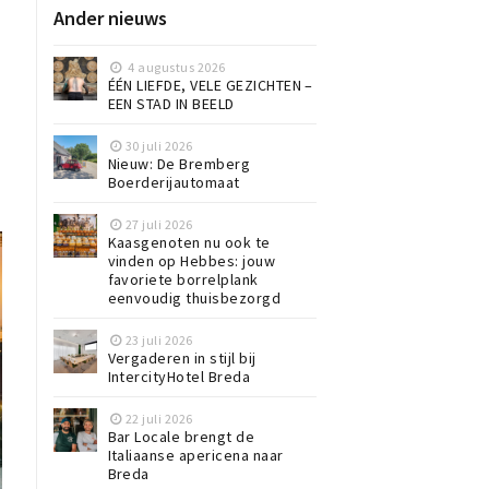
Ander nieuws
4 augustus 2026
ÉÉN LIEFDE, VELE GEZICHTEN –
EEN STAD IN BEELD
30 juli 2026
Nieuw: De Bremberg
Boerderijautomaat
27 juli 2026
Kaasgenoten nu ook te
vinden op Hebbes: jouw
favoriete borrelplank
eenvoudig thuisbezorgd
23 juli 2026
Vergaderen in stijl bij
IntercityHotel Breda
22 juli 2026
Bar Locale brengt de
Italiaanse apericena naar
Breda