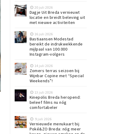
20 juli 2026
Dagje Uit Breda vernieuwt
locatie en breidt beleving uit
met nieuwe activiteiten
16 juli 2026
Bastiaansen Modestad
bereikt de indrukwekkende
mijlpaal van 100.000
Instagram-volgers
14 juli 2026
Zomers terras seizoen bij
Wijnbar Copine met “Special
Weekends”!
13 juli 2026
Kinepolis Breda heropend:
beleef films nu nóg
comfortabeler
9 juli 2026
Vernieuwde menukaart bij
Poké&ZO Breda: nóg meer
keuze, nieuwe smaken en de