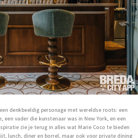
 een denkbeeldig personage met wereldse roots: een
, een vader die kunstenaar was in New York, en een
inspiratie zie je terug in alles wat Marie Coco te bieden
ijt, lunch, diner en borrel, maar ook voor private dining