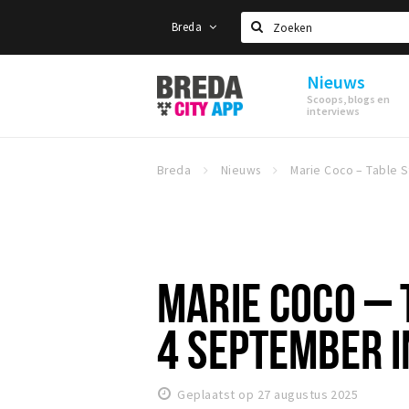
Breda
Zoeken
Nieuws
Stappen
Scoops, blogs en
&
interviews
Shoppen
Breda
Breda
Nieuws
MARIE COCO – 
4 SEPTEMBER I
Geplaatst op 27 augustus 2025