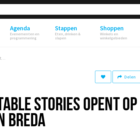
Agenda
Stappen
Shoppen
Evenementen en
Eten, drinken &
Winkels en
programmering
slapen
winkelgebieden
Marie Coco – Table Stories opent op 4 september in Breda
Delen
TABLE STORIES OPENT OP
N BREDA