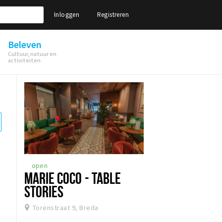
Inloggen
Registreren
Beleven
Cultuur, natuur en
activiteiten
open
MARIE COCO - TABLE
STORIES
Torenstraat 9, Breda