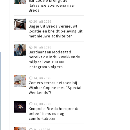
Bar Locale brengt de
Italiaanse apericena naar
Breda
20 juli 2026
Dagje Uit Breda vernieuwt
locatie en breidt beleving uit
met nieuwe activiteiten
16 juli 2026
Bastiaansen Modestad
bereikt de indrukwekkende
mijlpaal van 100.000
Instagram-volgers
14 juli 2026
Zomers terras seizoen bij
Wijnbar Copine met “Special
Weekends”!
13 juli 2026
Kinepolis Breda heropend:
beleef films nu nóg
comfortabeler
9 juli 2026