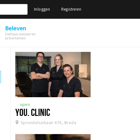
Inloggen
Registreren
Beleven
Cultuur, natuur en
activiteiten
open
YOU. CLINIC
Sprundelsebaan 47A, Breda