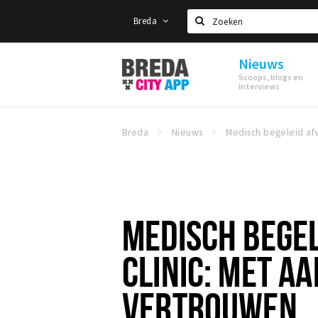
Breda
Zoeken
Nieuws
Stappen
Scoops, blogs en
&
interviews
Shoppen
Breda
Breda
Nieuws
MEDISCH BEGEL
CLINIC: MET A
VERTROUWEN.