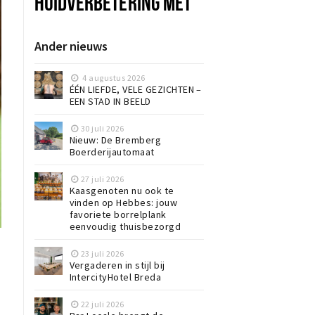
HUIDVERBETERING MET
POLYNUCLEOTIDEN
Ander nieuws
4 augustus 2026
ÉÉN LIEFDE, VELE GEZICHTEN –
EEN STAD IN BEELD
30 juli 2026
Nieuw: De Bremberg
Boerderijautomaat
27 juli 2026
Kaasgenoten nu ook te
vinden op Hebbes: jouw
favoriete borrelplank
eenvoudig thuisbezorgd
23 juli 2026
Vergaderen in stijl bij
IntercityHotel Breda
22 juli 2026