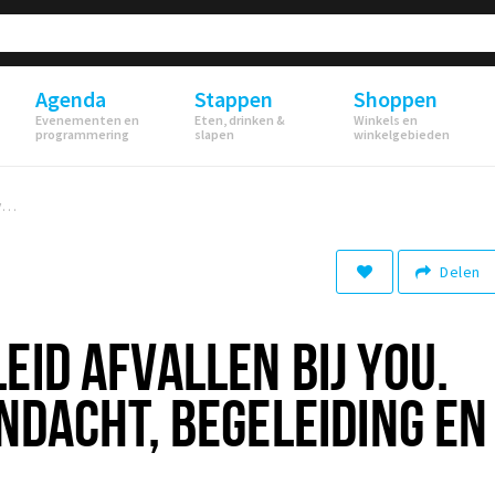
Agenda
Stappen
Shoppen
Evenementen en
Eten, drinken &
Winkels en
programmering
slapen
winkelgebieden
Medisch begeleid afvallen bij YOU. Clinic: met aandacht, begeleiding en vertrouwen.
Delen
EID AFVALLEN BIJ YOU.
ANDACHT, BEGELEIDING EN