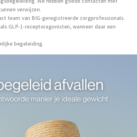
dingsbegeleiding. We hebben goede contacten met
kunnen verwijzen.
ast team van BIG-geregistreerde zorgprofessionals.
oals GLP-1-receptoragonisten, wanneer daar een
lijke begeleiding.