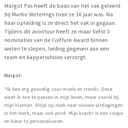
Margot Pas heeft de basis van het vak geleerd
Winkelgebieden
bij Marko Weterings toen ze 16 jaar was. Na
Parkeren
haar opleiding is ze direct het vak in gegaan.
Tijdens dit avontuur heeft ze maar liefst 3
Bezienswaardigheden
nominaties van de Coiffure Award binnen
Musea, theaters & podia
weten te slepen, leiding gegeven aan een
Uitjes & activiteiten
team en kappersshows verzorgt.
Toeristische routes
Natuurgebieden
Margot:
Baroniepoorten
Sport
“Ik ben erg gevoelig voor mode en trends. Deze
weet ik toe te passen in mijn leven, maar vooral bij
Privacy
mijn klanten. Altijd op zoek naar nieuwe uitdagingen
in het werk, maar ook privé. Mijn kracht is een coupe
Inloggen
en kleur te personaliseren.