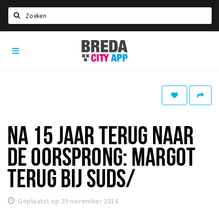
Zoeken
Breda
Home
City
App
Agenda
Deals
Party pics
Nieuws, interviews & blogs
NA 15 JAAR TERUG NAAR
Eten
DE OORSPRONG: MARGOT
Drinken
TERUG BIJ SUDS/
Slapen
Recreatief
Geplaatst op 29 november 2016
Winkels