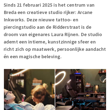
Sinds 21 februari 2025 is het centrum van
Winkelgebieden
Breda een creatieve studio rijker: Arcane
Parkeren
Inkworks. Deze nieuwe tattoo- en
piercingstudio aan de Ridderstraat is de
Bezienswaardigheden
droom van eigenares Laura Rijnen. De studio
Musea, theaters & podia
ademt een intieme, kunstzinnige sfeer en
Uitjes & activiteiten
richt zich op maatwerk, persoonlijke aandacht
Toeristische routes
én een magische beleving.
Natuurgebieden
Baroniepoorten
Sport
Privacy
Inloggen