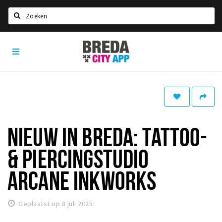
Zoeken
Breda
Home
City
App
Agenda
Deals
Party pics
Nieuws, interviews & blogs
NIEUW IN BREDA: TATTOO-
Eten
& PIERCINGSTUDIO
Drinken
ARCANE INKWORKS
Slapen
Recreatief
Geplaatst op 8 juli 2025
Winkels