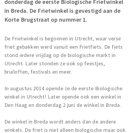
donderdag de eerste Biologische Frietwinkel
Winkelgebieden
in Breda. De Frietwinkel is gevestigd aan de
Parkeren
Korte Brugstraat op nummer 1.
Bezienswaardigheden
De Frietwinkel is begonnen in Utrecht, waar verse
Musea, theaters & podia
friet gebakken werd vanuit een Frietfiets. De fiets
Uitjes & activiteiten
stond iedere vrijdag op de biologische markt in
Toeristische routes
Utrecht. Later stonden ze ook op feestjes,
Natuurgebieden
bruiloften, festivals en meer.
Baroniepoorten
In augustus 2014 opende ze de eerste Biologische
Sport
winkel in Utrecht! Later opende ook een winkel in
Den Haag en donderdag 2 juni de winkel in Breda.
Privacy
Inloggen
De winkel in Breda wordt anders dan de andere
winkels. De friet is niet alleen biologische maar ook