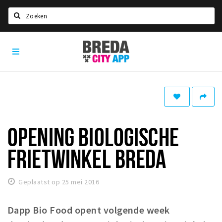
Zoeken
Breda
Home
City
App
Agenda
Deals
Party pics
Nieuws, interviews & blogs
OPENING BIOLOGISCHE
Eten
FRIETWINKEL BREDA
Drinken
Slapen
Geplaatst op 25 mei 2016
Recreatief
Dapp Bio Food opent volgende week
Winkels