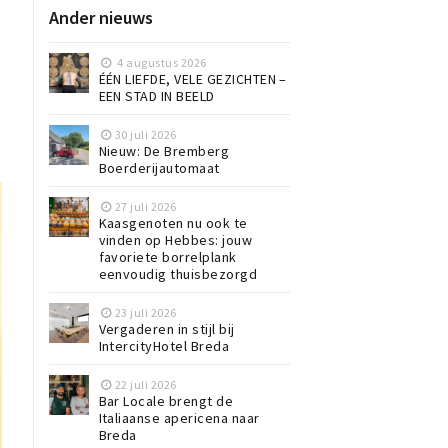
Ander nieuws
4 augustus 2026
ÉÉN LIEFDE, VELE GEZICHTEN –
EEN STAD IN BEELD
30 juli 2026
Nieuw: De Bremberg
Boerderijautomaat
27 juli 2026
Kaasgenoten nu ook te
vinden op Hebbes: jouw
favoriete borrelplank
eenvoudig thuisbezorgd
23 juli 2026
Vergaderen in stijl bij
IntercityHotel Breda
22 juli 2026
Bar Locale brengt de
Italiaanse apericena naar
Breda