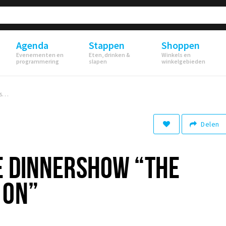
Agenda
Stappen
Shoppen
Evenementen en
Eten, drinken &
Winkels en
programmering
slapen
winkelgebieden
Spectaculaire dinnershow “The Show Must Go On”
Delen
E DINNERSHOW “THE
 ON”