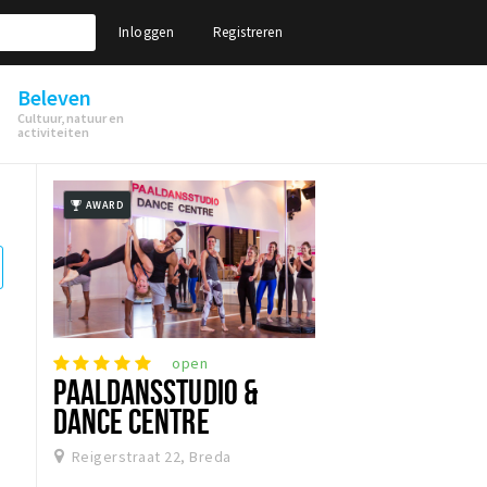
Inloggen
Registreren
Beleven
Cultuur, natuur en
activiteiten
AWARD
open
PAALDANSSTUDIO &
DANCE CENTRE
Reigerstraat 22, Breda