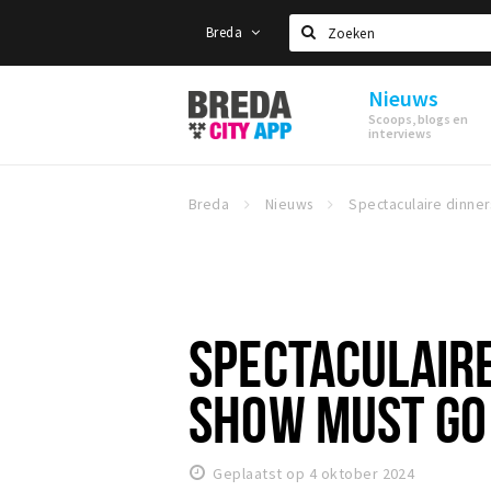
Breda
Zoeken
Nieuws
Stappen
Scoops, blogs en
&
interviews
Shoppen
Breda
Breda
Nieuws
SPECTACULAIR
SHOW MUST GO
Geplaatst op 4 oktober 2024