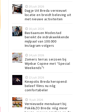
20 juli 2026
Dagje Uit Breda vernieuwt
locatie en breidt beleving uit
met nieuwe activiteiten
16 juli 2026
Bastiaansen Modestad
bereikt de indrukwekkende
mijlpaal van 100.000
Instagram-volgers
14 juli 2026
Zomers terras seizoen bij
Wijnbar Copine met “Special
Weekends”!
13 juli 2026
Kinepolis Breda heropend:
beleef films nu nóg
comfortabeler
9 juli 2026
Vernieuwde menukaart bij
Poké&ZO Breda: nóg meer