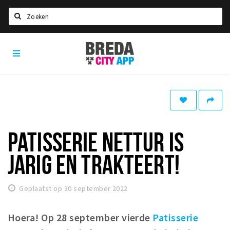
Zoeken
Breda
Home
City
App
Agenda
Deals
Party pics
Nieuws, interviews & blogs
PATISSERIE NETTUR IS
Eten
JARIG EN TRAKTEERT!
Drinken
Slapen
Geplaatst op 30 september 2022
Recreatief
Hoera! Op 28 september vierde
Patisserie
Winkels