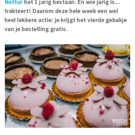
Nettur
het 1 jarig bestaan. En wie jarig is...
Winkelgebieden
trakteert! Daarom deze hele week een wel
Parkeren
heel lekkere actie: je krijgt het vierde gebakje
van je bestelling gratis.
Bezienswaardigheden
Musea, theaters & podia
Uitjes & activiteiten
Toeristische routes
Natuurgebieden
Baroniepoorten
Sport
Privacy
Inloggen