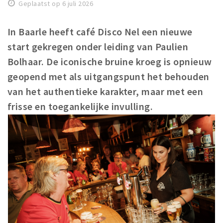
Geplaatst op 6 juli 2026
Winkelgebieden
Parkeren
In Baarle heeft café Disco Nel een nieuwe
start gekregen onder leiding van Paulien
Bezienswaardigheden
Bolhaar. De iconische bruine kroeg is opnieuw
Musea, theaters & podia
geopend met als uitgangspunt het behouden
Uitjes & activiteiten
van het authentieke karakter, maar met een
Toeristische routes
frisse en toegankelijke invulling.
Natuurgebieden
Baroniepoorten
Sport
Privacy
Inloggen