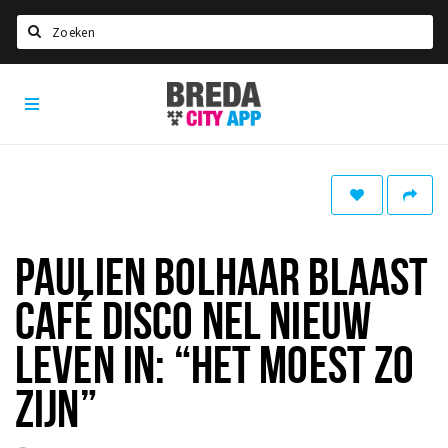
Zoeken
Breda
Home
City
App
Agenda
Deals
Party pics
Nieuws, interviews & blogs
PAULIEN BOLHAAR BLAAST
Eten
CAFÉ DISCO NEL NIEUW
Drinken
LEVEN IN: “HET MOEST ZO
Slapen
ZIJN”
Recreatief
Winkels