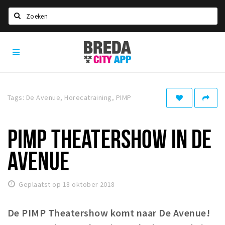
Zoeken
Breda
Home
City
App
Agenda
Deals
Tags: De Avenue, Horecatraining, PIMP
Party pics
Nieuws, interviews & blogs
PIMP THEATERSHOW IN DE
Eten
AVENUE
Drinken
Slapen
Geplaatst op 18 oktober 2018
Recreatief
De PIMP Theatershow komt naar De Avenue!
Winkels