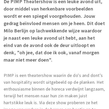
De PIMP Theatershow is een leuke avond uit,
Winkelgebieden
door middel van herkenbare voorbeelden
Parkeren
wordt er een spiegel voorgehouden. Jouw
gedrag beïnvloed mensen om je heen. Dit doet
Bezienswaardigheden
Milo Berlijn op lachwekkende wijze waardoor
Musea, theaters & podia
je naast een leuke avond uit hebt, aan het
Uitjes & activiteiten
eind van de avond ook de deur uitloopt en
Toeristische routes
denk, "oh jee, dat doe ik ook, vanaf morgen
Natuurgebieden
maar niet meer doen".
Baroniepoorten
Sport
PIMP is een theatershow waarin de do's and dont's
van hospitality wordt uitgebeeld op de planken. Het
Privacy
enthousiasme binnen de horeca verdwijnt langzaam,
terwijl het mensen naar hun zin maken juist
Inloggen
hartstikke leuk is. Via deze show proberen ze het