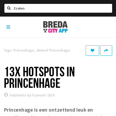
Zoeken
Breda
Home
City
App
Agenda
Deals
Tags: Princenhage , Beleef Princenhage
Party pics
Nieuws, interviews & blogs
13X HOTSPOTS IN
Eten
PRINCENHAGE
Drinken
Slapen
Geplaatst op 8 januari 2018
Recreatief
Princenhage is een ontzettend leuk en
Winkels