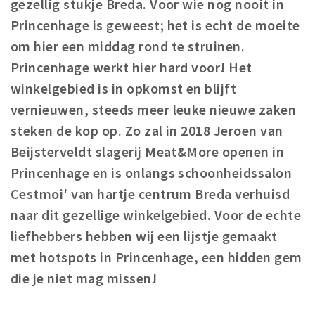
gezellig stukje Breda. Voor wie nog nooit in
Winkelgebieden
Princenhage is geweest; het is echt de moeite
Parkeren
om hier een middag rond te struinen.
Princenhage werkt hier hard voor! Het
Bezienswaardigheden
winkelgebied is in opkomst en blijft
Musea, theaters & podia
vernieuwen, steeds meer leuke nieuwe zaken
Uitjes & activiteiten
steken de kop op. Zo zal in 2018 Jeroen van
Toeristische routes
Beijsterveldt slagerij Meat&More openen in
Natuurgebieden
Princenhage en is onlangs schoonheidssalon
Baroniepoorten
Cestmoi' van hartje centrum Breda verhuisd
naar dit gezellige winkelgebied. Voor de echte
Sport
liefhebbers hebben wij een lijstje gemaakt
Privacy
met hotspots in Princenhage, een hidden gem
die je niet mag missen!
Inloggen