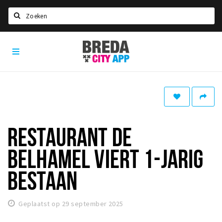
Zoeken
Breda
Home
City
App
Agenda
Deals
Party pics
Nieuws, interviews & blogs
RESTAURANT DE
Eten
BELHAMEL VIERT 1-JARIG
Drinken
BESTAAN
Slapen
Recreatief
Geplaatst op 29 september 2025
Winkels