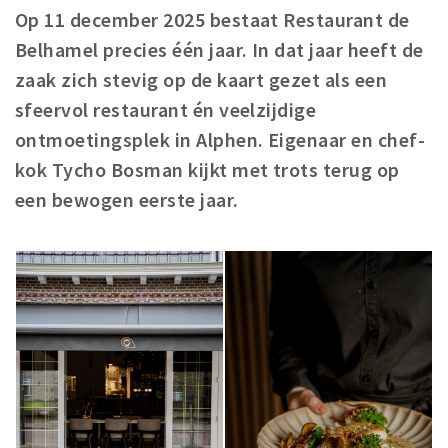
Op 11 december 2025 bestaat Restaurant de
Winkelgebieden
Belhamel precies één jaar. In dat jaar heeft de
Parkeren
zaak zich stevig op de kaart gezet als een
sfeervol restaurant én veelzijdige
Bezienswaardigheden
ontmoetingsplek in Alphen. Eigenaar en chef-
Musea, theaters & podia
kok Tycho Bosman kijkt met trots terug op
Uitjes & activiteiten
een bewogen eerste jaar.
Toeristische routes
Natuurgebieden
Baroniepoorten
Sport
Privacy
Inloggen