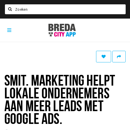
Zoeken
Breda
Home
City
App
Agenda
Deals
Party pics
Nieuws, interviews & blogs
SMIT. MARKETING HELPT
Eten
LOKALE ONDERNEMERS
Drinken
AAN MEER LEADS MET
Slapen
GOOGLE ADS.
Recreatief
Winkels