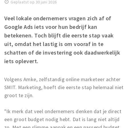
Geplaatst op 30 juni 2026
Winkelgebieden
Parkeren
Veel lokale ondernemers vragen zich af of
Google Ads iets voor hun bedrijf kan
Bezienswaardigheden
betekenen. Toch blijft die eerste stap vaak
Musea, theaters & podia
uit, omdat het lastig is om vooraf in te
Uitjes & activiteiten
schatten of de investering ook daadwerkelijk
Toeristische routes
iets oplevert.
Natuurgebieden
Baroniepoorten
Volgens Amke, zelfstandig online marketeer achter
Sport
SMIT. Marketing, hoeft die eerste stap helemaal niet
groot te zijn.
Privacy
"Ik merk dat veel ondernemers denken dat je direct
Inloggen
een groot budget nodig hebt. Dat is lang niet altijd
zo. Met een slimme aanpak en een passend budget